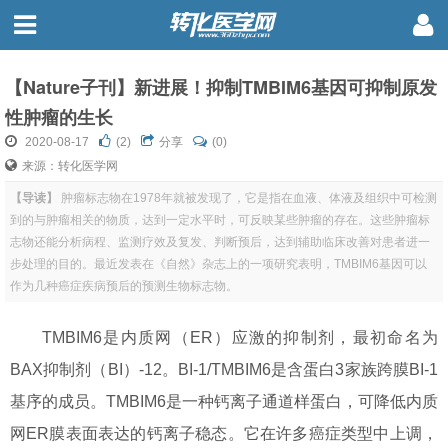
【Nature子刊】新进展！抑制TMBIM6基因可抑制原发
性肿瘤的生长
2020-08-17
(
2
)
分享
(0)
来源：转化医学网
【导读】
肿瘤标志物在1978年就被发现了，它是指在血液、体液及组织中可检测
到的与肿瘤相关的物质，达到一定水平时，可反映某些肿瘤的存在。这些肿瘤标
志物还能分析病程、监测疗效及复发、判断预后，达到辅助临床改善对患者进一
步处理的目的。最近发表在《自然》杂志上的一项研究表明，TMBIM6基因可以
作为几种癌症疾病预后的预测生物标志物。
TMBIM6是内质网（ER）应激的抑制剂，最初命名为
BAX抑制剂（BI）-12。BI-1/TMBIM6是含蛋白3家族跨膜BI-1
基序的成员。TMBIM6是一种钙离子通道样蛋白，可降低内质
网ER膜表面表达的钙离子稳态。它在许多癌症类型中上调，