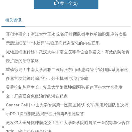
赞一个(
2
)
相关资讯
开创性研究！浙江大学王永成/徐子叶团队微生物单细胞测序首次揭
示肠道细菌“个体差异”与糖尿病代谢变化的内在联系
减轻癌细胞转移！武汉大学中南医院等单位合作发文：有效的防治胃
癌扩散的治疗策略
重磅综述！中南大学湘雅二医院张东山/李惠玲/谢宇欣团队系统阐述
多器官功能障碍综合征：分子机制与治疗策略
显著抑制肿瘤生长！复旦大学附属肿瘤医院/福建医科大学合作发
文：肝癌联合免疫治疗的潜在靶点
Cancer Cell | 中山大学附属第一医院匡铭/尹长军/陈淑玲团队首次揭
示PD-1抑制剂激活局部乙肝病毒B细胞应答
激发强大全身抗肿瘤免疫！浙江大学医学院附属第一医院等单位合作
发文：癌症治疗联合疗法