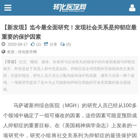
【新发现】迄今最全面研究！发现社会关系是抑郁症最
重要的保护因素
2020-08-17
(
2
)
分享
(0)
来源：转化医学网
【导读】
社交、睡眠、媒体、饮食和与运动有关的领域中的许多因素都与抑郁症
相关，即使是处于高危人群中也是如此。抑郁症是全球范围内导致残疾的主要原
因，但直到现在，研究人员只关注少数风险和保护性因素，通常只涉及一两个领
域。一项新研究提供了迄今为止可能影响抑郁症风险的可改变因素的最全面描
述。
马萨诸塞州综合医院（MGH）的研究人员已经从100多
个领域中确定了一组可修改的因素，这些因素可能是预防成
人抑郁症的重要目标。在《美国精神病学杂志》上发表的一
项研究中，研究小组将社交关系列为抑郁症的最强保护因