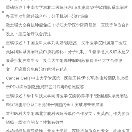
重磅综述！中南大学湘雅二医院张东山/李惠玲/谢宇欣团队系统阐述
多器官功能障碍综合征：分子机制与治疗策略
激发强大全身抗肿瘤免疫！浙江大学医学院附属第一医院等单位合作
发文：癌症治疗联合疗法
重磅综述！中国医科大学刘明妍/魏敏杰、沈阳医学院附属第二医院
吴际团队系统阐述蛋白质乳酸化：分子机制、生物学意义及临床意义
显著抑制肿瘤生长！复旦大学附属肿瘤医院/福建医科大学合作发
文：肝癌联合免疫治疗的潜在靶点
Cancer Cell | 中山大学附属第一医院匡铭/尹长军/陈淑玲团队首次揭
示PD-1抑制剂激活局部乙肝病毒B细胞应答
重磅综述！华中科技大学同济医学院魏双/陈孝平/隗佳团队系统阐述
癌症细胞治疗从T细胞到干细胞的全面突破与未来展望
首都医科大学附属北京胸科医院等单位合作发文：奥莫西汀作为肺腺
鳞癌一线治疗的安全性和有效性
准确捕捉肿瘤异质性！北京大学第一医院等单位合作发文：构建多区