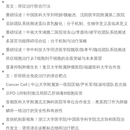
发文：癌症治疗联合疗法
重磅综述！中国医科大学刘明妍/魏敏杰、沈阳医学院附属第二医院
吴际团队系统阐述蛋白质乳酸化：分子机制、生物学意义及临床意义
重磅综述！中南大学湘雅二医院张东山/李惠玲/谢宇欣团队系统阐述
多器官功能障碍综合征：分子机制与治疗策略
重磅综述！华中科技大学同济医学院魏双/陈孝平/隗佳团队系统阐述
癌症细胞治疗从T细胞到干细胞的全面突破与未来展望
显著抑制肿瘤生长！复旦大学附属肿瘤医院/福建医科大学合作发
文：肝癌联合免疫治疗的潜在靶点
Cancer Cell | 中山大学附属第一医院匡铭/尹长军/陈淑玲团队首次揭
示PD-1抑制剂激活局部乙肝病毒B细胞应答
首都医科大学附属北京胸科医院等单位合作发文：奥莫西汀作为肺腺
鳞癌一线治疗的安全性和有效性
发病机制新视角！浙江大学医学院/中国医学科学院北京协和医院合
作发文：肾癌潜在诊断标志物和治疗靶点