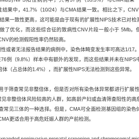
阳性结果中，41.7%（10/24）与CMA结果一致。相比之下，CNV
MA结果一致性更高，这可能是由于现有的扩展性NIPS技术已对检
做了优化，而这些综合征的致病性CNV片段一般小于 5Mb。
于CNV的检测假阳性率仍然较高。
阴性或者无法报告结果的病例中，染色体畸变发生率可高达1/17
76例（9.8%）样本中有额外的发现，而这些结果并未在NIPS
倍体（占总体的1.4%），而扩展性NIPS无法检测到这些异常。
用于筛查常见非整倍体，但是否对所有染色体异常都进行扩展性N
常见非整倍体风险较高的人群，如高龄产妇或血清筛查阳性的高
筛查常见三体的一种选择。但是，CMA可全面检测基因组的染色
，CMA更适合用于高危妊娠人群的产前检测。
expanded noninvasive prenatal screening and chromosomal mic