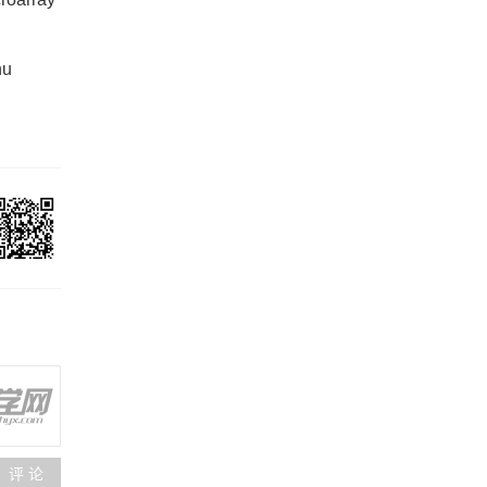
hu
评 论