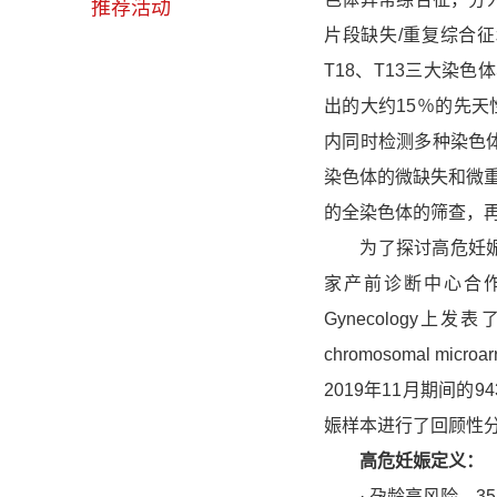
推荐活动
片段缺失/重复综合征
T18、T13三大染
出的大约15％的先
内同时检测多种染色体
染色体的微缺失和微重
的全染色体的筛查，
为了探讨高危妊娠中
家产前诊断中心合作开展了
Gynecology上发表了题为“C
chromosomal micro
2019年11月期间
娠样本进行了回顾性
高危妊娠定义：
· 孕龄高风险，3