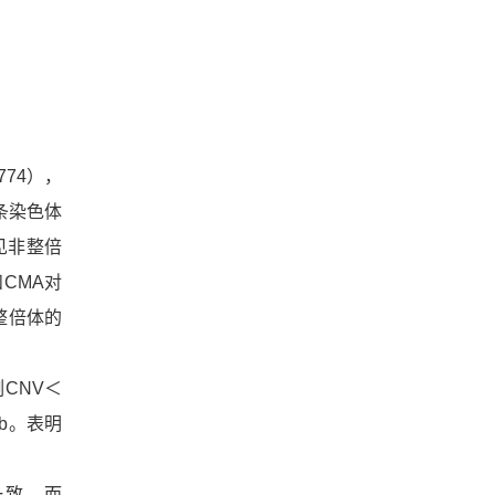
774），
条染色体
罕见非整倍
CMA对
非整倍体的
例CNV＜
Mb。表明
一致，而