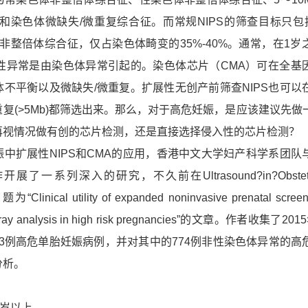
和染色体微缺失/微重复综合征。而常规NIPS的筛查目标只包括
色体非整倍体综合征，仅占染色体畸变的35%-40%。通常，在1岁
天性异常是由染色体异常引起的。染色体芯片（CMA）可在全基
不平衡以及微缺失/微重复。扩展性无创产前筛查NIPS也可以
复(>5Mb)都筛选出来。那么，对于高危妊娠，是应该建议先做
再视情况做有创的芯片检测，还是直接选择侵入性的芯片检测？
扩展性NIPS和CMA的应用，香港中文大学妇产科学系团队
一系列深入的研究，不久前在Ultrasound?in?Obstetri
linical utility of expanded noninvasive prenatal screen
array analysis in high risk pregnancies”的文章。作者收集了2
的943例高危单胎妊娠病例，并对其中的774例非性染色体异常的高
分析。
5岁以上