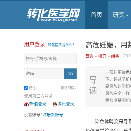
首页
研究
高危妊娠，用
用户登录
转化医学是什么？
首页
»
研究
»
组学
202
一项利用染色体
导
下，超过了扩展
高风险的孕妇
记住
忘记密码?
读
风险完全一样
使用第三方登录
面检测基因组
新浪登录
腾讯登录
没有账号?
注册新账号
染色体畸变是导致出
色体异常综合征，分