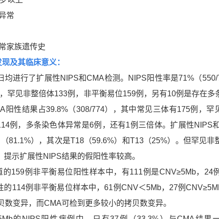
异常
常家族遗传史
发现及其临床意义：
均进行了扩展性NIPS和CMA检测。NIPS阳性率是71%（550/
例，罕见非整倍体133例，非平衡易位159例，另有10例是存在多
阳性结果占39.8%（308/774），其中常见三体有175例，
114例，多条染色体异常是6例，还有1例三倍体。扩展性NIPS和
（81.1%），其次是T18（59.6%）和T13（25%）。但罕见
），提示扩展性NIPS结果的假阳性率较高。
的159例非平衡易位阳性样本中，有111例是CNV≥5Mb，24
性的114例非平衡易位样本中，61例CNV＜5Mb，27例CNV≥5
拷贝数变异，而CMA可检到更多较小的拷贝数变异。
5Mb的NIPS阳性病例中，只有37例（33.3%）与CMA结果