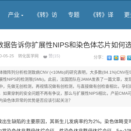
产业
《转》访
专题
《转》译
更
数据告诉你扩展性NIPS和染色体芯片如何
0-05-25
转化医学网
赞(
15
)
分享：
微阵列分析检测致病CNV (<10Mb)的研究表明，大多数(84.1%)CNV在
性NIPS的检测限(5Mb)。此前，法国团队在JAMA发表了一篇文章，发现
中，先做无创检测，再视情况做有创检测，与直接做有创检查相比，孕妇
，如果穿刺的安全问题不再有争议，那么与扩展性NIPS相比，产前CMA
内染色体异常的优势是否应该引起关注？
生缺陷的主要原因，其新生儿发病率约为2%。染色体畸变
为常染色体非整倍体综合征、性染色体非整倍体综合征、5～10