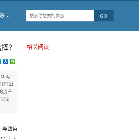
多
选择？
相关阅读
5Mb以
在T21
的流产
可以全
可导致染
M以上大