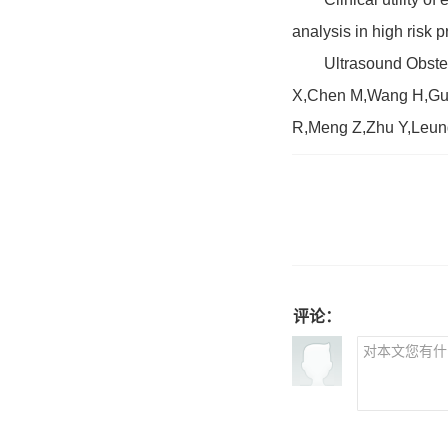
analysis in high risk 
Ultrasound Obstet G
X,Chen M,Wang H,Gu
R,Meng Z,Zhu Y,Leun
评论：