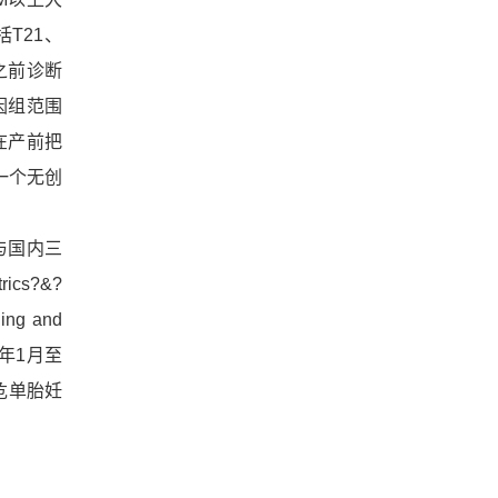
T21、
之前诊断
因组范围
在产前把
一个无创
与国内三
cs?&?
ing and
015年1月至
危单胎妊