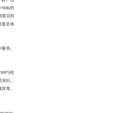
<5Mb的
测常见的
但是总体
。
中报告，
IPS检
危孕妇，
体异常，
roarray