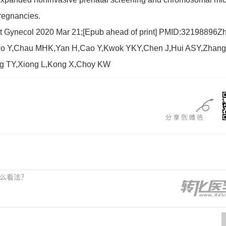
pregnancies.
ynecol 2020 Mar 21;[Epub ahead of print] PMID:32198896Z
o Y,Chau MHK,Yan H,Cao Y,Kwok YKY,Chen J,Hui ASY,Zhang
g TY,Xiong L,Kong X,Choy KW