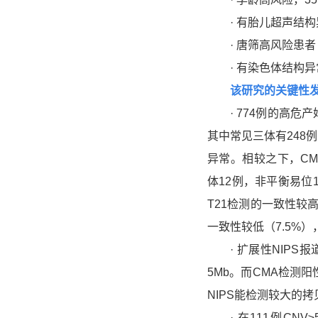
· 有胎儿超声结构
· 唐筛高风险患者
· 有染色体结构异
该研究的关键性
· 774例的高危产妇
其中常见三体有248
异常。相较之下，CMA
体12例，非平衡易位
T21检测的一致性较高
一致性较低（7.5%
· 扩展性NIPS报道
5Mb。而CMA检测阳
NIPS能检测较大的
· 在111例CNV≥