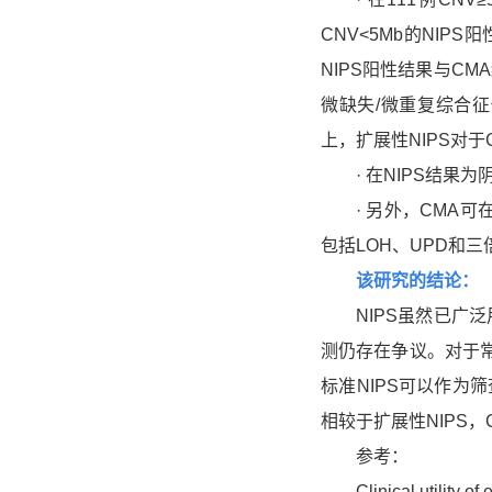
CNV<5Mb的NIPS
NIPS阳性结果与C
微缺失/微重复综合征
上，扩展性NIPS对
· 在NIPS结果为
· 另外，CMA可在
包括LOH、UPD和三
该研究的结论：
NIPS虽然已广泛
测仍存在争议。对于
标准NIPS可以作为
相较于扩展性NIPS
参考：
Clinical utility of 