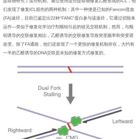
提取物研究了这些机制。通过使用这些提取物修复乙醛形成的ICL，他
们发现了修复ICL损伤的两种机制：其中一种便是已知的Fanconi贫血
(FA)途径，目前已鉴定出22种“FANC“蛋白参与该途径，它通过切除来
运作—类似于修复化学治疗剂顺铂引起的链见交联机制，然而，与顺
铂诱导的交联修复相比，乙醛诱导的交联修复导致突变频率和突变谱
改变。除了FA通路，他们还发现了一个更快的修复机制存在，大约有
一半的乙醛诱导的DNA交联是未知的修复方式修复的。