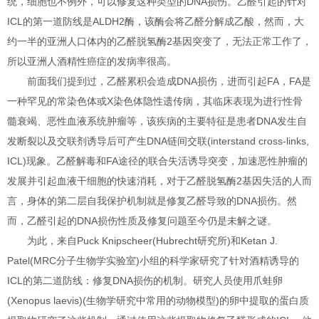
统，细胞也不例外，可以修复这种类型的DNA损伤。乙醛引起的针对
ICL的第一道防线是ALDH2酶，该酶会将乙醛分解成乙酸，然而，大
约一半的亚洲人口体内的乙醛脱氢酶2基因突变了，无法正常工作了，
所以亚洲人酒精性癌症的发病率很高。
前面我们提到过，乙醛累积会造成DNA损伤，进而引起FA，FA是
一种罕见的常染色体或X染色体隐性遗传病，其临床表现为进行性骨
髓衰竭、恶性血液系统肿瘤等，该疾病的主要特征是患者DNA发生自
发断裂以及交联剂诱导后可产生DNA链间交联(interstand cross-links,
ICL)现象。乙醛解毒和FA途径的联合失活诱导突变，加速恶性肿瘤的
发展并引起血液干细胞的快速消耗，对于乙醛脱氢酶2基因失活的人而
言，身体的第二层自我保护机制就是修复乙醛导致的DNA损伤。然
而，乙醛引起的DNA损伤性质及修复问题至今仍是未解之谜。
为此，来自Puck Knipscheer(Hubrecht研究所)和Ketan J.
Patel(MRC分子生物学实验室)小组的科学家研究了针对酒精诱导的
ICL的第二道防线：修复DNA损伤的机制。研究人员使用爪蛙卵
(Xenopus laevis)(生物学研究中常用的动物模型)的卵中提取的蛋白质