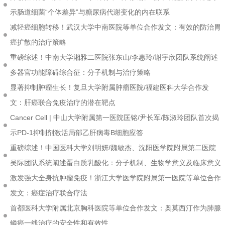
示肠道细菌“个体差异”与糖尿病代谢变化的内在联系
减轻癌细胞转移！武汉大学中南医院等单位合作发文：有效的防治胃
癌扩散的治疗策略
重磅综述！中南大学湘雅二医院张东山/李惠玲/谢宇欣团队系统阐述
多器官功能障碍综合征：分子机制与治疗策略
显著抑制肿瘤生长！复旦大学附属肿瘤医院/福建医科大学合作发
文：肝癌联合免疫治疗的潜在靶点
Cancer Cell | 中山大学附属第一医院匡铭/尹长军/陈淑玲团队首次揭
示PD-1抑制剂激活局部乙肝病毒B细胞应答
重磅综述！中国医科大学刘明妍/魏敏杰、沈阳医学院附属第二医院
吴际团队系统阐述蛋白质乳酸化：分子机制、生物学意义及临床意义
激发强大全身抗肿瘤免疫！浙江大学医学院附属第一医院等单位合作
发文：癌症治疗联合疗法
首都医科大学附属北京胸科医院等单位合作发文：奥莫西汀作为肺腺
鳞癌一线治疗的安全性和有效性