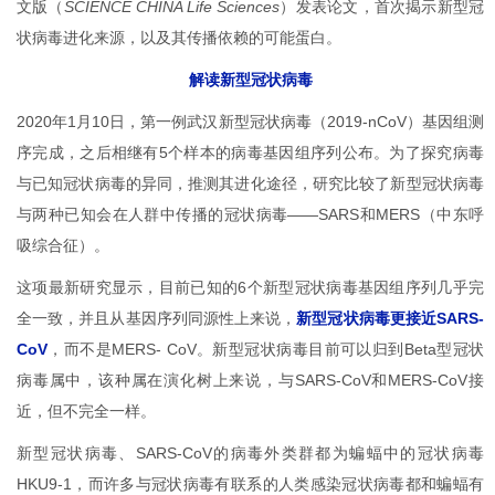
文版（
SCIENCE CHINA Life Sciences
）发表论文，首次揭示新型冠
状病毒进化来源，以及其传播依赖的可能蛋白。
解读新型冠状病毒
2020年1月10日，第一例武汉新型冠状病毒（2019-nCoV）基因组测
序完成，之后相继有5个样本的病毒基因组序列公布。为了探究病毒
与已知冠状病毒的异同，推测其进化途径，研究比较了新型冠状病毒
与两种已知会在人群中传播的冠状病毒——SARS和MERS（中东呼
吸综合征）。
这项最新研究显示，目前已知的6个新型冠状病毒基因组序列几乎完
全一致，并且从基因序列同源性上来说，
新型冠状病毒更接近SARS-
CoV
，而不是MERS- CoV。新型冠状病毒目前可以归到Beta型冠状
病毒属中，该种属在演化树上来说，与SARS-CoV和MERS-CoV接
近，但不完全一样。
新型冠状病毒、SARS-CoV的病毒外类群都为蝙蝠中的冠状病毒
HKU9-1，而许多与冠状病毒有联系的人类感染冠状病毒都和蝙蝠有