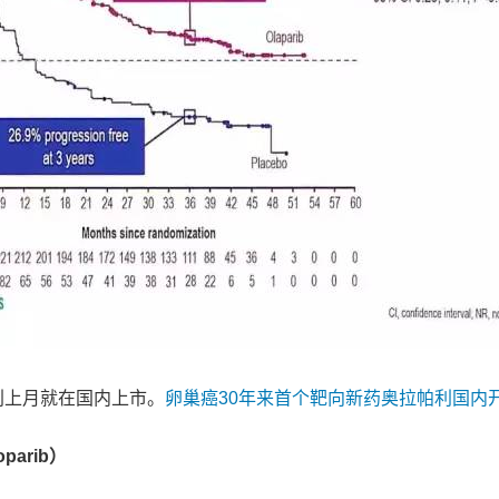
利上月就在国内上市。
卵巢癌30年来首个靶向新药奥拉帕利国内
oparib）