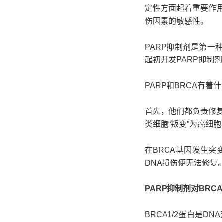
定性方面起着重要作用
伤因素的敏感性。
PARP抑制剂是第一种成功
起初开发PARP抑制
PARP和BRCA有着
首先，他们都负责修复
类细胞“叛变”为癌细
在BRCA基因发生突
DNA损伤便无法修复
PARP抑制剂对BR
BRCA1/2蛋白是