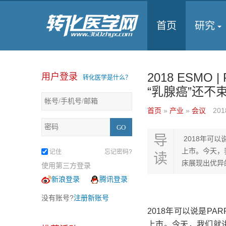
首页
研究
2018 ESM
用户登录
转化医学是什么？
“乳腺癌”还不
首页
»
产业
»
会议
201
导
2018年可
上市。今天，
记住
忘记密码?
读
床展现出优异
使用第三方登录
新浪登录
腾讯登录
没有账号?
注册新账号
2018年可以说是P
上市。今天，我们就讲