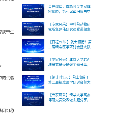
与空间组学论坛将于2026年
星光熠熠，首轮顶尖专家阵
9月18-19日在北京召开！
容揭晓，第七届单细胞与空
间组学论坛将于2026年9月
18-19日在北京召开！
【专家风采】中科院动物研
究所焦建伟研究员受邀做主
治疗携带生
题分享，第七届单细胞与空
间组学论坛将于2026年9月
【日程公布 】院士领衔！第
18-19日在北京召开！
二届精准医学研讨会暨大队
列组学研究学术研讨会将于
8月1日上海召开，诚邀您的
【专家风采】北京大学韩西
参与！
b。
坤研究员受邀做主题分享，
第七届单细胞与空间组学论
坛将于2026年9月18-19日在
【倒计时3天 】院士领衔！
中的试验
北京召开！
第二届精准医学研讨会暨大
队列组学研究学术研讨会将
于8月1日上海召开，诚邀您
【专家风采】清华大学高亦
的参与！
博研究员受邀做主题分享，
第七届单细胞与空间组学论
坛将于2026年9月18-19日在
持基因组稳