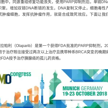
细胞中，同源重组修复功能丧失，使用PARP抑制剂后，单链DN
积聚，增加双链DNA断链的发生，DNA复制又停止，细胞毒性
死肿瘤细胞，发挥抗肿瘤作用，就是合成致死效应。下面让我
。
的奥拉帕利（Olaparib）是第一个获得FDA批准的PARP抑制剂，20
其用于治疗既往接受过两次以上治疗且携带种系BRCA突变的晚期
FDA授予治疗胰腺癌的孤儿药资格。