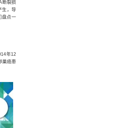
A断裂损
产生，导
们盘点一
14年12
卵巢癌患