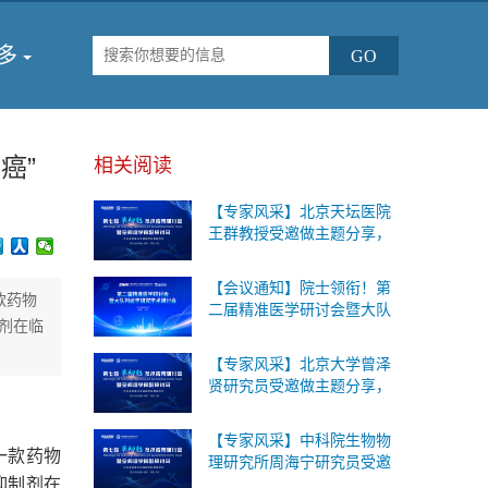
多
癌”
相关阅读
【专家风采】北京天坛医院
王群教授受邀做主题分享，
第七届单细胞与空间组学论
坛将于2026年9月18-19日在
【会议通知】院士领衔！第
北京召开！
款药物
二届精准医学研讨会暨大队
制剂在临
列组学研究学术研讨会
【专家风采】北京大学曾泽
贤研究员受邀做主题分享，
第七届单细胞与空间组学论
坛将于2026年9月18-19日在
【专家风采】中科院生物物
北京召开！
一款药物
理研究所周海宁研究员受邀
抑制剂
在
做主题分享，第七届单细胞