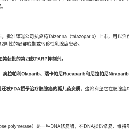
据。
批准辉瑞公司抗癌药Talzenna（talazoparib）上市，用以
ER2阴性的局部晚期或转移性乳腺癌患者。
选为在美获批的第四款PARP抑制剂。
拉帕利Olaparib、瑞卡帕尼Rucaparib和尼拉帕尼Nirapari
利
还被FDA授予治疗胰腺癌的孤儿药资质
，这将有望它在胰腺癌
-ribose polymerase）是一种DNA修复酶，在DNA损伤修复、维