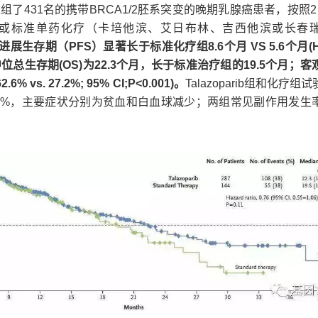
期试验入组了431名的携带BRCA1/2胚系突变的晚期乳腺癌患者，按照
parib或标准单药化疗（卡培他滨、艾日布林、吉西他滨或长春
位无进展生存期（PFS）显著长于标准化疗组8.6个月 VS 5.6个月(HR 
01)；中位总生存期(OS)为22.3个月，长于标准治疗组的19.5个月；
vs. 27.2%; 95% CI;P<0.001)。
Talazoparib组和化疗组
9%，主要症状分别为贫血和白血球减少；两组常见副作用发生