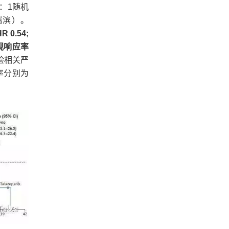
2：1随机
瑞滨）。
0.54;
客观响应率
试验相关严
率分别为