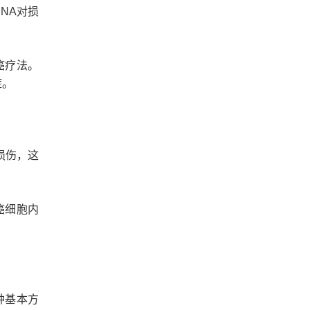
北京召开！
NA对损
抗癌疗法。
症。
损伤，这
癌细胞内
。
种基本方