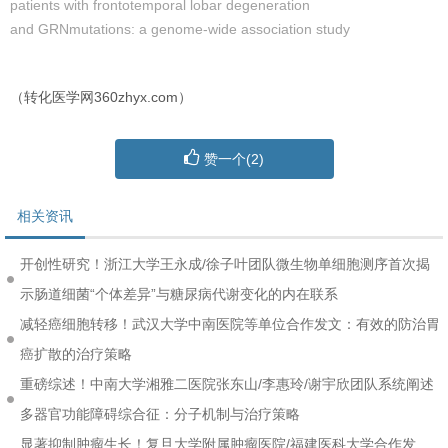
patients with frontotemporal lobar degeneration
and GRNmutations: a genome-wide association study
（转化医学网360zhyx.com）
赞一个(
2
)
相关资讯
开创性研究！浙江大学王永成/徐子叶团队微生物单细胞测序首次揭
示肠道细菌“个体差异”与糖尿病代谢变化的内在联系
减轻癌细胞转移！武汉大学中南医院等单位合作发文：有效的防治胃
癌扩散的治疗策略
重磅综述！中南大学湘雅二医院张东山/李惠玲/谢宇欣团队系统阐述
多器官功能障碍综合征：分子机制与治疗策略
显著抑制肿瘤生长！复旦大学附属肿瘤医院/福建医科大学合作发