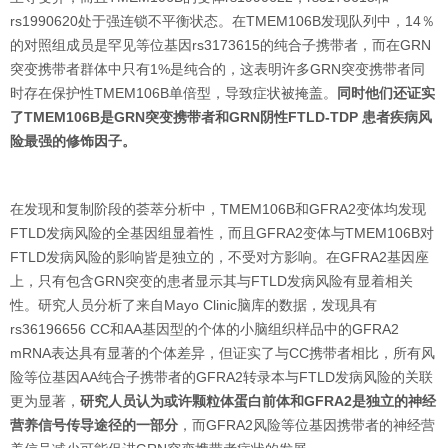
rs1990620处于强连锁不平衡状态。在TMEM106B发现队列中，14％
的对照组成员是罕见等位基因rs3173615的纯合子携带者，而在GRN
突变携带者群体中只有1%是纯合的，这表明许多GRN突变携带者同
时存在保护性TMEM106B单倍型，导致症状被掩盖。
同时他们还证实
了TMEM106B是GRN突变携带者和GRN阴性FTLD-TDP 患者疾病风
险最强的修饰因子。
在发现和复制阶段的荟萃分析中，TMEM106B和GFRA2变体均发现
FTLD发病风险的全基因组显着性，而且GFRA2变体与TMEM106B对
FTLD发病风险的影响皆是独立的，不受对方影响。在GFRA2基因座
上，只有包含GRN突变的患者显示其与FTLD发病风险有显着相关
性。研究人员分析了来自Mayo Clinic脑库的数据，发现具有
rs36196656 CC和AA基因型的个体的小脑组织样品中的GFRA2
mRNA表达具有显著的个体差异，但证实了与CC携带者相比，所有风
险等位基因AA纯合子携带者的GFRA2转录本与FTLD发病风险的关联
更为显著，
研究人员认为或许颗粒体蛋白前体和GFRA2是独立的神经
营养信号传导途径的一部分
，而GFRA2风险等位基因携带者的神经营