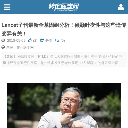
Lancet子刊最新全基因组分析！额颞叶变性与这些遗传
变异有关！
2018-05-09
(
2
)
分享
(0)
来源：转化医学网
【导读】
额颞叶变性（FTLD）是以大脑局限性额叶和颞叶变性萎缩为特征的中
枢神经系统退行性疾病，是一组多发生于老年前期（45-65岁）的痴呆综合征。