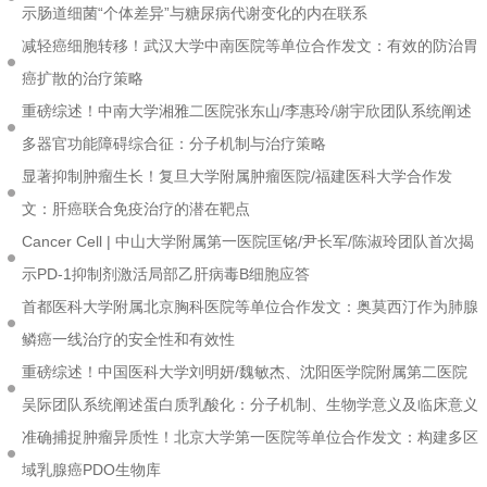
示肠道细菌“个体差异”与糖尿病代谢变化的内在联系
减轻癌细胞转移！武汉大学中南医院等单位合作发文：有效的防治胃
癌扩散的治疗策略
重磅综述！中南大学湘雅二医院张东山/李惠玲/谢宇欣团队系统阐述
多器官功能障碍综合征：分子机制与治疗策略
显著抑制肿瘤生长！复旦大学附属肿瘤医院/福建医科大学合作发
文：肝癌联合免疫治疗的潜在靶点
Cancer Cell | 中山大学附属第一医院匡铭/尹长军/陈淑玲团队首次揭
示PD-1抑制剂激活局部乙肝病毒B细胞应答
首都医科大学附属北京胸科医院等单位合作发文：奥莫西汀作为肺腺
鳞癌一线治疗的安全性和有效性
重磅综述！中国医科大学刘明妍/魏敏杰、沈阳医学院附属第二医院
吴际团队系统阐述蛋白质乳酸化：分子机制、生物学意义及临床意义
准确捕捉肿瘤异质性！北京大学第一医院等单位合作发文：构建多区
域乳腺癌PDO生物库