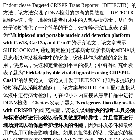
Endonuclease Targeted CRISPR Trans Reporter（DETECTR）的
方法，该方法实现了DNA检测的超高的灵敏度。 DETECTR
能够快速，专一地检测患者样本中的人乳头瘤病毒，从而为
分子诊断提供了一个简单的平台；张锋等研究组发表了题
为“
Multiplexed and portable nucleic acid detection platform
with Cas13, Cas12a, and Csm6
”的研究论文，该文章揭示
SHERLOCKv2可通过侧流检测登革病毒或寨卡病毒ssRNA以
及患者液体活检样本中的突变，突出其作为核酸的多路复
用，便携式，快速和定量检测平台的潜力；张锋等研究组发
表了题为“
Field-deployable viral diagnostics using CRISPR-
Cas13
”的研究论文，该论文开发了HUDSON（加热未提取的
诊断样品以消除核酸酶），该方案与SHERLOCK配对直接从
体液中进行病毒检测，可在<2小时内直接从患者样品中进行
DENV检测；Chertow发表了题为“
Next-generation diagnostics
with CRISPR
”的研究展望，该论文谈到
新兴的诊断工具必须
与标准诊断进行比较以确保灵敏度和特异性，并且需要进行
现场测试以确保患者护理环境的性能
，因为环境条件和最终
用户应用可能会影响性能。如果负担得起的话，经证实的检