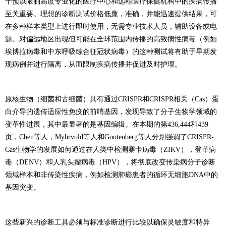
干预以限制高度专业化的医疗中心和远程医疗保健机构中的疾病传播
至关重要。理想的诊断测试价格低廉，准确，并能迅速提供结果，可
在多种样本类型上进行即时使用，无需专业技术人员，辅助设备或电
源。对偏远地区出现但可能在全球范围内传播的高致病性病毒（例如
埃博拉病毒和中东呼吸综合征冠状病毒）的这种测试将有助于早期发
现病例并进行隔离，从而限制疾病传播并促进及时护理。
原核生物（细菌和古细菌）具有通过CRISPR和CRISPR相关（Cas）蛋
白介导的遗传适应性免疫的前哨基因，发现导致了分子生物学领域的
变革性进展，其中最显著的是基因编辑。在本期的第436,444和439
页，Chen等人，Myhrvold等人和Gootenberg等人分别强调了CRISPR-
Cas生物学的发展如何通过在人类中检测寨卡病毒（ZIKV），登革病
毒（DENV）和人乳头瘤病毒（HPV），将彻底改变传染病分子诊断
领域样本和非传染性疾病，例如检测肺癌患者的循环无细胞DNA中的
基因突变。
这些新兴的诊断工具必须与标准诊断进行比较以确保灵敏度和特异