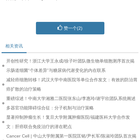
赞一个(
2
)
相关资讯
开创性研究！浙江大学王永成/徐子叶团队微生物单细胞测序首次揭
示肠道细菌“个体差异”与糖尿病代谢变化的内在联系
减轻癌细胞转移！武汉大学中南医院等单位合作发文：有效的防治胃
癌扩散的治疗策略
重磅综述！中南大学湘雅二医院张东山/李惠玲/谢宇欣团队系统阐述
多器官功能障碍综合征：分子机制与治疗策略
显著抑制肿瘤生长！复旦大学附属肿瘤医院/福建医科大学合作发
文：肝癌联合免疫治疗的潜在靶点
Cancer Cell | 中山大学附属第一医院匡铭/尹长军/陈淑玲团队首次揭