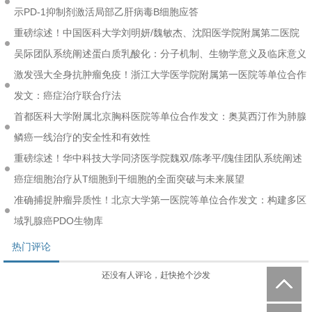
示PD-1抑制剂激活局部乙肝病毒B细胞应答
重磅综述！中国医科大学刘明妍/魏敏杰、沈阳医学院附属第二医院
吴际团队系统阐述蛋白质乳酸化：分子机制、生物学意义及临床意义
激发强大全身抗肿瘤免疫！浙江大学医学院附属第一医院等单位合作
发文：癌症治疗联合疗法
首都医科大学附属北京胸科医院等单位合作发文：奥莫西汀作为肺腺
鳞癌一线治疗的安全性和有效性
重磅综述！华中科技大学同济医学院魏双/陈孝平/隗佳团队系统阐述
癌症细胞治疗从T细胞到干细胞的全面突破与未来展望
准确捕捉肿瘤异质性！北京大学第一医院等单位合作发文：构建多区
域乳腺癌PDO生物库
热门评论
还没有人评论，赶快抢个沙发