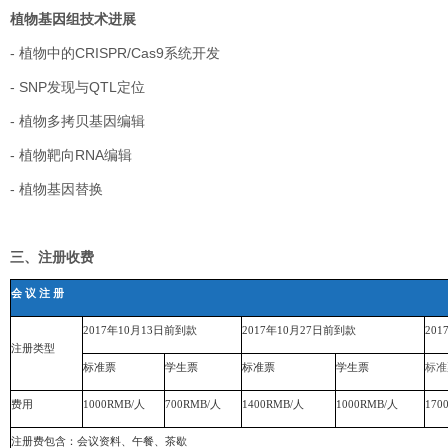
植物基因组技术进展
-
植物中的
CRISPR/Cas9
系统开发
- SNP
发现与
QTL
定位
-
植物多拷贝基因编辑
-
植物靶向
RNA
编辑
-
植物基因替换
三、注册收费
会 议 注 册
201
7
年
10
月
13
日前到款
201
7
年
10
月
27
日
前
到款
201
注册类型
标准票
学生票
标准票
学生票
标准
费用
1
0
00
RMB/人
7
00
RMB/人
1
4
00
RMB/人
1
0
00
RMB/人
1
7
0
注册费包含
：
会议资料、午餐、茶歇