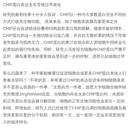
CHIP
蛋白表达丢失导致过早老化
研究的最初结果十分令人惊讶，
CHIP
以一种与大多数蛋白完全不同的
方式行驶其生物功能。 具体来说，除了细胞表面胰岛素受体之外
CHIP
还会促进错误折叠和结构损坏蛋白质的降解。随着年龄的增长，
CHIP
蛋白的这一生物功能会日益凸显，并且在大量积累的情况下导致
老年痴呆与肌肉无力，
CHIP
蛋白的累计在线虫和人类细胞中同样会引
起类似的退行性疾病。同时，研究人员发现当细胞内
CHIP
蛋白严重不
足时，胰岛素受体的更新就会受到进一步的抑制，进而引起细胞过早
老化。
那么问题来了，科学家能够通过促进细胞合成更多
CHIP
蛋白来使人们
青春永驻吗？
“
不幸的是，单单通过
CHIP
的表达促进来抑制细胞衰老
并不是那么容易的一件事。
”
文章的另一作者，波恩大学细胞生物学研
究所教授
JörgHöhfeld
说道。当细胞内存在太多
CHIP
蛋白时，未损坏
的正常蛋白质也会被分解回收，细胞的正常生物功能也会发生一定的
削弱。即便如此，研究人员已经发现了
CHIP
蛋白调控细胞表面胰岛素
受体更新往复的分子机制，相信有一天，这一发现一定会实现更加深
入的临床转化。