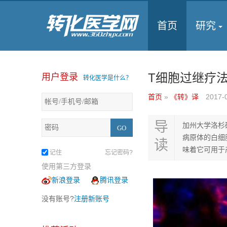
首页
研究
T细胞过继疗
用户登录
转化医学是什么？
首页
»
《转》译
2017-
导
加州大学洛杉
病原体的白细
读
味着它可用于
记住
忘记密码?
使用第三方登录
新浪登录
腾讯登录
没有账号?
注册新账号