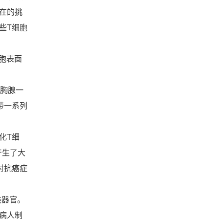
在的挑
些T细胞
胞表面
胸腺一
带一系列
化T细
产生了大
对抗癌症
类器官。
病人制