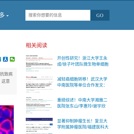
多
相关阅读
开创性研究！浙江大学王永
成/徐子叶团队微生物单细胞
测序首次揭示肠道细菌“个体
对抗致病
差异”与糖尿病代谢变化的内
减轻癌细胞转移！武汉大学
，这意
在联系
中南医院等单位合作发文：
有效的防治胃癌扩散的治疗
策略
重磅综述！中南大学湘雅二
医院张东山/李惠玲/谢宇欣
团队系统阐述多器官功能障
碍综合征：分子机制与治疗
显著抑制肿瘤生长！复旦大
策略
学附属肿瘤医院/福建医科大
学合作发文：肝癌联合免疫