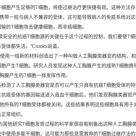
干细胞产生足够的T细胞，将使过继治疗更快捷有效。这种方法存
胞携带一些与病人不兼容的受体，这可能导致病人的免疫系统对这
回输的T细胞攻击健康细胞，而非癌细胞。
安全的抗癌T细胞源的关键在于这个过程的控制，我们要使T细
体都失活。”Crooks说道。
使用一组新的材料创造出了一种叫做人工胸腺类器官的结构，和
细胞产生T细胞。研究人员发现这种人工胸腺产生的成熟T细胞携
胸腺产生的T细胞一样发挥作用。
测了人工胸腺类器官是否可以产生只具有抗癌T细胞受体的特
生抗癌受体的基因输送进入造血干细胞后，他们发现胸腺类器官
其他所有的T细胞受体都被关闭。这些结果表明这些细胞具有用于
击正常组织。
en认为其他研究T细胞发育过程的科学家很容易制备出这种人工胸腺
统中使用多能干细胞，这可能为那些急需救命的T细胞过继疗法的