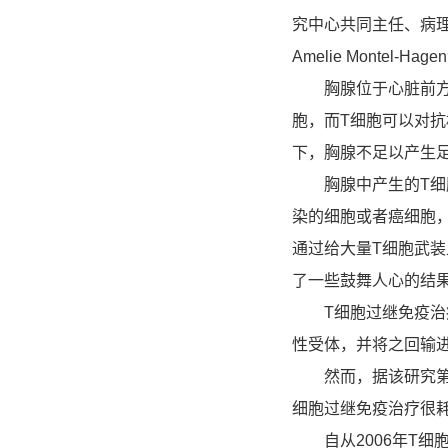
究中心共同主任、病理
Amelie Montel-H
胸腺位于心脏前方，
胞，而T细胞可以对
下，胸腺不足以产生
胸腺中产生的T细胞
染的细胞或者癌细胞
通过给大量T细胞武
了一些鼓舞人心的结
T细胞过继免疫治疗
性受体，并将之回输
然而，据该研究第一作者
细胞过继免疫治疗很
自从2006年T细