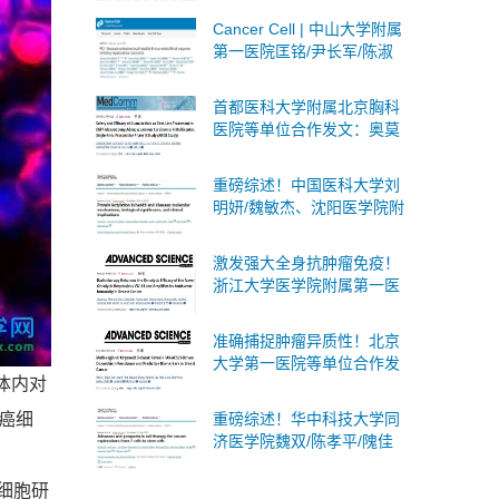
治疗的潜在靶点
Cancer Cell | 中山大学附属
第一医院匡铭/尹长军/陈淑
玲团队首次揭示PD-1抑制剂
激活局部乙肝病毒B细胞应
首都医科大学附属北京胸科
答
医院等单位合作发文：奥莫
西汀作为肺腺鳞癌一线治疗
的安全性和有效性
重磅综述！中国医科大学刘
明妍/魏敏杰、沈阳医学院附
属第二医院吴际团队系统阐
述蛋白质乳酸化：分子机
激发强大全身抗肿瘤免疫！
制、生物学意义及临床意义
浙江大学医学院附属第一医
院等单位合作发文：癌症治
疗联合疗法
准确捕捉肿瘤异质性！北京
大学第一医院等单位合作发
体内对
文：构建多区域乳腺癌PDO
生物库
癌细
重磅综述！华中科技大学同
济医学院魏双/陈孝平/隗佳
团队系统阐述癌症细胞治疗
从T细胞到干细胞的全面突
干细胞研