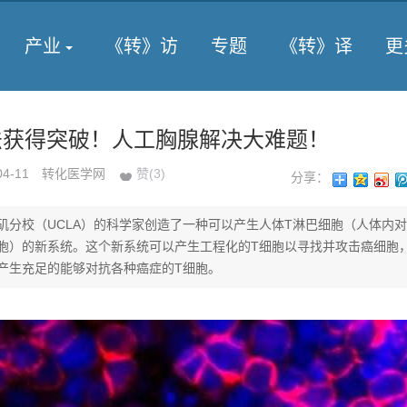
产业
《转》访
专题
《转》译
更
法获得突破！人工胸腺解决大难题！
04-11
转化医学网
赞(
3
)
分享：
矶分校（UCLA）的科学家创造了一种可以产生人体T淋巴细胞（人体内
胞）的新系统。这个新系统可以产生工程化的T细胞以寻找并攻击癌细胞
产生充足的能够对抗各种癌症的T细胞。