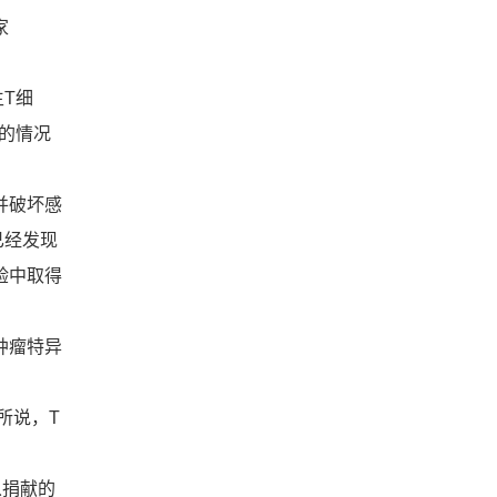
破与未来展望
家
T细
的情况
并破坏感
已经发现
验中取得
肿瘤特异
）所说，T
从捐献的