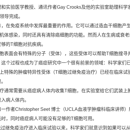
和实验医学教授、通讯作者Gay Crooks及他的实验室助理科学
agen领导完成。
在免疫系统中发挥最重要的作用。它可以通过造血干细胞产生
抗机体感染，同时还具有清除癌细胞的功能。然而人在生病或衰老
足够的T细胞对抗疾病。
表面会有特殊的分子（受体），这些受体可以帮助T细胞搜寻
，这个过程也成为了癌症研究中一个很有前景的领域：科学家们
装上特殊的肿瘤特异性受体（T细胞过继免疫治疗）已经在临床试
果。
通常需要从癌症病人体内收集T细胞，在实验室给它们武装上
进入病人体内。
Christopher Seet 博士（UCLA血液学肿瘤科临床讲师
耗时，同时癌症病人可能没有足够的T细胞可用。
胞过继免疫治疗进入临床试验以来，科学家们就意识到如果可以