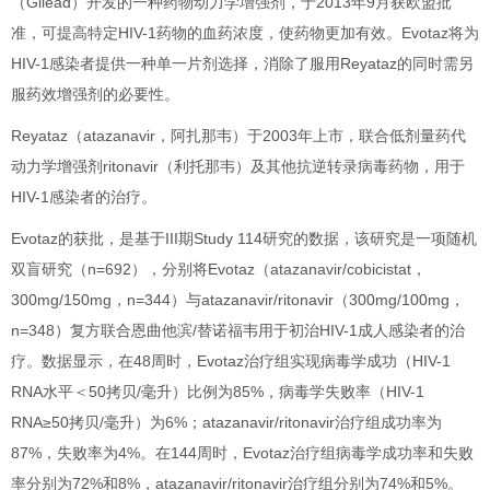
（Gilead）开发的一种药物动力学增强剂，于2013年9月获欧盟批
准，可提高特定HIV-1药物的血药浓度，使药物更加有效。Evotaz将为
HIV-1感染者提供一种单一片剂选择，消除了服用Reyataz的同时需另
服药效增强剂的必要性。
Reyataz（atazanavir，阿扎那韦）于2003年上市，联合低剂量药代
动力学增强剂ritonavir（利托那韦）及其他抗逆转录病毒药物，用于
HIV-1感染者的治疗。
Evotaz的获批，是基于III期Study 114研究的数据，该研究是一项随机
双盲研究（n=692），分别将Evotaz（atazanavir/cobicistat，
300mg/150mg，n=344）与atazanavir/ritonavir（300mg/100mg，
n=348）复方联合恩曲他滨/替诺福韦用于初治HIV-1成人感染者的治
疗。数据显示，在48周时，Evotaz治疗组实现病毒学成功（HIV-1
RNA水平＜50拷贝/毫升）比例为85%，病毒学失败率（HIV-1
RNA≥50拷贝/毫升）为6%；atazanavir/ritonavir治疗组成功率为
87%，失败率为4%。在144周时，Evotaz治疗组病毒学成功率和失败
率分别为72%和8%，atazanavir/ritonavir治疗组分别为74%和5%。