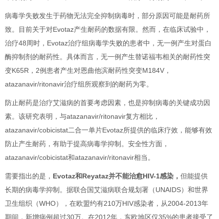
病毒学失败发生于药物无法完全抑制病毒时，部分原因可能是耐药所
致。目前关于对Evotaz产生耐药的数据有限。然而，在临床试验中，
治疗48周时，Evotaz治疗组病毒学失败的患者中，无一例产生对蛋白
酶抑制剂的耐药性。具体而言，无一例产生替诺福韦相关的耐药性突
变K65R，2例患者产生对恩曲他滨耐药性突变M184V，
atazanavir/ritonavir治疗组所观察到的耐药为零。
防止耐药是治疗艾滋病的首要考虑因素，也是抑制病毒的关键成功因
素。该研究表明，与atazanavir/ritonavir复方相比，
atazanavir/cobicistat二合一单片Evotaz所提供的临床疗效，能够有效
防止产生耐药，有助于提高病毒学抑制。安全性方面，
atazanavir/cobicistat和atazanavir/ritonavir相当。
需要指出的是，
Evotaz和Reyataz并不能治愈HIV-1感染，
但能提供
长期的病毒学抑制。据联合国艾滋病联合规划署（UNAIDS）和世界
卫生组织（WHO），在欧盟约有210万HIV感染者，从2004-2013年
期间，新增病例超过30万。在2012年，东欧地区仅35%的患者接受了