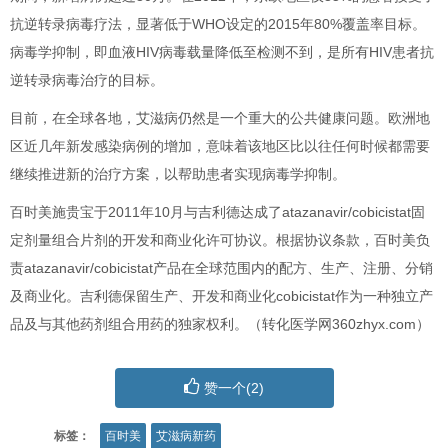
抗逆转录病毒疗法，显著低于WHO设定的2015年80%覆盖率目标。
病毒学抑制，即血液HIV病毒载量降低至检测不到，是所有HIV患者抗
逆转录病毒治疗的目标。
目前，在全球各地，艾滋病仍然是一个重大的公共健康问题。欧洲地
区近几年新发感染病例的增加，意味着该地区比以往任何时候都需要
继续推进新的治疗方案，以帮助患者实现病毒学抑制。
百时美施贵宝于2011年10月与吉利德达成了atazanavir/cobicistat固
定剂量组合片剂的开发和商业化许可协议。根据协议条款，百时美负
责atazanavir/cobicistat产品在全球范围内的配方、生产、注册、分销
及商业化。吉利德保留生产、开发和商业化cobicistat作为一种独立产
品及与其他药剂组合用药的独家权利。（转化医学网360zhyx.com）
赞一个(
2
)
标签：
百时美
艾滋病新药