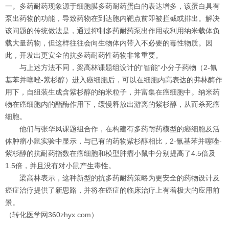
一。多药耐药现象源于细胞膜多药耐药蛋白的表达增多，该蛋白具有
泵出药物的功能，导致药物在到达胞内靶点前即被拦截或排出。解决
该问题的传统做法是，通过抑制多药耐药泵出作用或利用纳米载体负
载大量药物，但这样往往会向生物体内带入不必要的毒性物质。因
此，开发出更安全的抗多药耐药性药物非常重要。
与上述方法不同，梁高林课题组设计的“智能”小分子药物（2-氰
基苯并噻唑-紫杉醇）进入癌细胞后，可以在细胞内高表达的弗林酶作
用下，自组装生成含紫杉醇的纳米粒子，并富集在癌细胞中。纳米药
物在癌细胞内的酯酶作用下，缓慢释放出游离的紫杉醇，从而杀死癌
细胞。
他们与张华凤课题组合作，在构建有多药耐药模型的癌细胞及活
体肿瘤小鼠实验中显示，与已有的药物紫杉醇相比，2-氰基苯并噻唑-
紫杉醇的抗耐药指数在癌细胞和模型肿瘤小鼠中分别提高了4.5倍及
1.5倍，并且没有对小鼠产生毒性。
梁高林表示，这种新型的抗多药耐药策略为更安全的药物设计及
癌症治疗提供了新思路，并将在癌症的临床治疗上有着极大的应用前
景。
（转化医学网360zhyx.com）