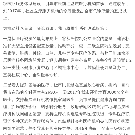
级医疗服务体系建设，引导市民前往基层医疗机构首诊。通过改革，
到2017年，社区医疗服务机构的诊疗量要占全市总诊疗量的五成以
上。
为推动社区首诊、分诊就诊，我市将推出系列改革措施：
一是从医疗资源的规划布局上，将从严控制公立医院的总量、建设标
准和大型医用设备配置数量，推动部分一级、二级医院转型发展，完
善康复、肿瘤、神经、口腔、儿科等专科医疗体系。与此同时加快基
层医疗服务网络的发展，逐步调整社康中心布局，在每个街道设置1-2
家一类社区健康服务中心（区域社康中心），鼓励社会力量举办二、
三类社康中心、全科医学诊所。
二是着力提升基层的医疗，让市民能够在基层放心看病。据悉，目前
我市在岗的全科医生有2630人，到2017年我市还将培育3000名全科
医生。支持基层医疗机构依托家庭医生，为市民提供健康咨询与管
理、疾病初级诊疗、转诊转介服务。政府鼓励区域医疗中心与基层医
疗机构联网组团运营，支持医疗机构组建专科医院联盟、专科医疗联
盟等多种形式的医疗联合体，也鼓励社会办医疗机构参加医疗机构联
网组团运营，并引导其开展有序竞争。2015年底前，全市三级综合医