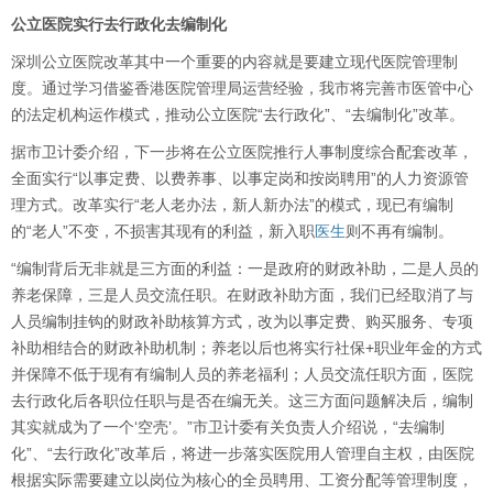
公立医院实行去行政化去编制化
深圳公立医院改革其中一个重要的内容就是要建立现代医院管理制
度。通过学习借鉴香港医院管理局运营经验，我市将完善市医管中心
的法定机构运作模式，推动公立医院“去行政化”、“去编制化”改革。
据市卫计委介绍，下一步将在公立医院推行人事制度综合配套改革，
全面实行“以事定费、以费养事、以事定岗和按岗聘用”的人力资源管
理方式。改革实行“老人老办法，新人新办法”的模式，现已有编制
的“老人”不变，不损害其现有的利益，新入职
医生
则不再有编制。
“编制背后无非就是三方面的利益：一是政府的财政补助，二是人员的
养老保障，三是人员交流任职。在财政补助方面，我们已经取消了与
人员编制挂钩的财政补助核算方式，改为以事定费、购买服务、专项
补助相结合的财政补助机制；养老以后也将实行社保+职业年金的方式
并保障不低于现有有编制人员的养老福利；人员交流任职方面，医院
去行政化后各职位任职与是否在编无关。这三方面问题解决后，编制
其实就成为了一个‘空壳’。”市卫计委有关负责人介绍说，“去编制
化”、“去行政化”改革后，将进一步落实医院用人管理自主权，由医院
根据实际需要建立以岗位为核心的全员聘用、工资分配等管理制度，