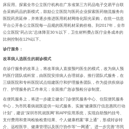
床应用。探索全市公立医疗机构在广东省第三方药品电子交易平台联
合采购药品的新模式，鼓励公立医院与医药企业探索医药物流服务向
医院药房延伸，并将逐步推进医用耗材网络化阳光采购，在统一信息
平台公开各公立医院每一品规的医用耗材采购价格。到2017年，全市
公立医院“药占比”总体降至30％以下，卫生材料费占医疗业务成本的
比例控制在12%以下。
诊疗服务：
改革病人选医生的就诊模式
在诊疗服务的改革上，将改革病人直接预约医生的模式，改为病人预
约医疗团队或科室，由医院安排病人合理就诊。推行团队式服务，在
三级医院和专科医院试点组建医疗和护理服务团队，作为提供疾病诊
疗、护理服务的工作单元；全面推广急诊预检分诊制度。
在便民服务上，将进一步建立健全门诊便民服务中心、住院便民服务
中心，为市民看病就医提供一站式服务。实施“健康医疗信息惠民行动
计划”，建设“深圳市民就医网”和APP应用系统，实现自助预约挂号、
支付费用和查询检验检查结果、个人健康档案“掌上通”，形成转诊转
介、远程医学、健康管理以及医疗协作等“一网通”。进一步完善“市民