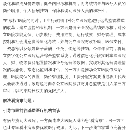
淡化和取消身份差别；健全内部考核机制，将考核结果与医务人员的
岗位聘用、个人薪酬挂钩，保障和调动医务人员的积极性。
在“放权”医院的同时，卫生行政部门对公立医院也进行运营监管模式
的改革，建立监督约束机制。一方面是健全医院运营绩效考核，对公
立医院功能定位、职责履行、费用控制、运行绩效、财务管理、成本
控制和社会满意度等量化考核，并与公立医院财政补助、医保支付、
工资总额以及领导班子薪酬、任免、奖惩等挂钩。今年年底前，将建
立数字化公立医院运营综合监管系统，通过信息化手段实时掌握医院
人、财、物等资源配置情况和业务运营等数据，实现对其运营管理情
况的动态化、常态化监测和评估。另一方面是推动公立医院依法治
理。医院岗位的设置、岗位管理制度、工资分配方案要通过职工代表
大会表决通过，政府也将向各公立医院派驻财务总监或是引入第三方
审计，以约束院长权力的无限扩大。
解决看病难问题：
引导市民前往基层医疗机构首诊
有病都挤到大医院，一方面造成大医院人满为患“看病难”，另一方面
也让专家看小病浪费优质医疗资源。为此，下一步我市将重点完善分