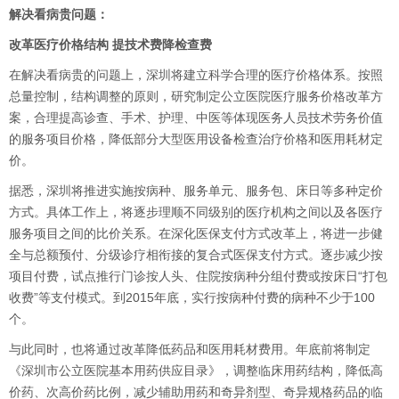
解决看病贵问题：
改革医疗价格结构 提技术费降检查费
在解决看病贵的问题上，深圳将建立科学合理的医疗价格体系。按照
总量控制，结构调整的原则，研究制定公立医院医疗服务价格改革方
案，合理提高诊查、手术、护理、中医等体现医务人员技术劳务价值
的服务项目价格，降低部分大型医用设备检查治疗价格和医用耗材定
价。
据悉，深圳将推进实施按病种、服务单元、服务包、床日等多种定价
方式。具体工作上，将逐步理顺不同级别的医疗机构之间以及各医疗
服务项目之间的比价关系。在深化医保支付方式改革上，将进一步健
全与总额预付、分级诊疗相衔接的复合式医保支付方式。逐步减少按
项目付费，试点推行门诊按人头、住院按病种分组付费或按床日“打包
收费”等支付模式。到2015年底，实行按病种付费的病种不少于100
个。
与此同时，也将通过改革降低药品和医用耗材费用。年底前将制定
《深圳市公立医院基本用药供应目录》，调整临床用药结构，降低高
价药、次高价药比例，减少辅助用药和奇异剂型、奇异规格药品的临