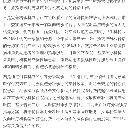
院必须设置全科医学组织协调部门，负责承担全科医师规范化培训任
务，并指导医院与基层医疗机构之间的转诊工作。
三是完善转诊机制，让在社区看不了的病能快速转诊到上级医院。市
卫计委将建立全市统一的双向转诊平台，大医院对基层转诊的病人将
优先接诊、优先检查、优先住院。公立医院也向基层医疗卫生机构和
全科医生优先开放预约号源。今年底，来自全科医生预约挂号和转诊
的号源将占公立医院门诊就诊量的20%以上。支持全科医生承接慢性
病和康复期患者的管理和指导服务，引导公立医院、基层医疗机构、
康复医疗机构建立慢性病患者、康复期患者接续性医疗服务分工协作
和双向转诊机制，促进形成急慢分治格局。
四是通过付费机制的引导分级就诊。卫生部门将与社保部门协商改革
医保付费方式，完善促进分级诊疗的支付政策。对符合规定的转诊住
院患者，社会医疗保险基金支付参保人员住院医疗费的起付线可从患
者在首诊医疗机构住院治疗之日起连续计算。政府财政补助将向专科
医院、基层普通门诊、大医院疑难诊疗倾斜。“目前正在制订分级诊疗
指导方案，将来将探索向全科医生购买基本医疗服务，探索社保按人
头向医疗机构签约打包付费，社区首诊的医保偿付也会提高。”市卫计
委有关负责人介绍说。