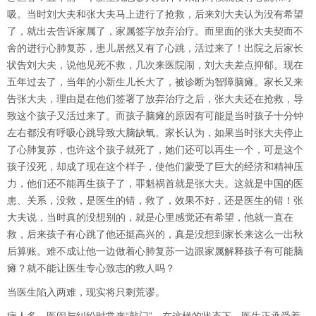
吸。当时刘大夫和张大夫马上进行了抢救，后来刘大夫认为没有希望
了，就出去告诉家属了，家属签字放弃治疗。而里面的张大夫契而不
舍的进行心肺复苏，患儿居然又有了心跳，活过来了！出院之后家长
状告刘大夫，说他见死不救，几次来医院闹，刘大夫差点抑郁。现在
五年过去了，当年的小新生儿长大了，被诊断为智障脑瘫。家长又来
告张大夫，理由是在他们签署了放弃治疗之后，张大夫还在抢救，导
致这个孩子又活过来了。而孩子脑瘫的原因有可能是当时孩子十分钟
左右都没有呼吸心跳导致大脑缺氧。家长认为，如果当时张大夫停止
了心肺复苏，也许这个孩子就死了，她们还可以再生一个，可是这个
孩子没死，却成了现在这个样子，使他们蒙受了巨大的经济和精神压
力，他们还不能再生孩子了，罪魁祸首就是张大夫。这就是中国的医
患、关系，没救，是医生的错，救了，效果不好，还是医生的错！张
大夫说，当时真的没想别的，就是心里感觉还有希望，他就一直在
救，后来孩子有心跳了他还挺高兴的，真是没想到家长来这么一出秋
后算账。难不成让他一边做着心肺复苏一边跟家属解释孩子有可能脑
瘫？就不能让医生专心致志的救人吗？
当医生陷入两难，现实将只剩荒谬。