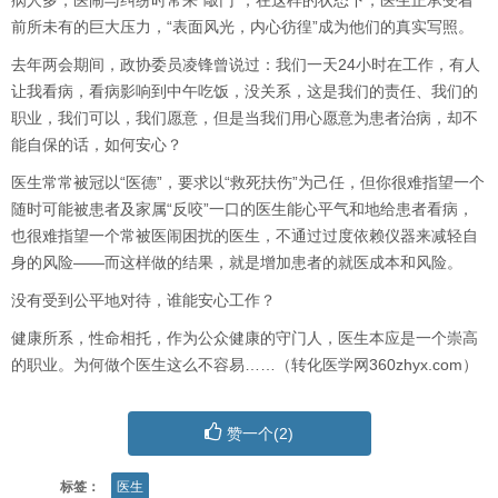
病人多，医闹与纠纷时常来“敲门”，在这样的状态下，医生正承受着
前所未有的巨大压力，“表面风光，内心彷徨”成为他们的真实写照。
去年两会期间，政协委员凌锋曾说过：我们一天24小时在工作，有人
让我看病，看病影响到中午吃饭，没关系，这是我们的责任、我们的
职业，我们可以，我们愿意，但是当我们用心愿意为患者治病，却不
能自保的话，如何安心？
医生常常被冠以“医德”，要求以“救死扶伤”为己任，但你很难指望一个
随时可能被患者及家属“反咬”一口的医生能心平气和地给患者看病，
也很难指望一个常被医闹困扰的医生，不通过过度依赖仪器来减轻自
身的风险――而这样做的结果，就是增加患者的就医成本和风险。
没有受到公平地对待，谁能安心工作？
健康所系，性命相托，作为公众健康的守门人，医生本应是一个崇高
的职业。为何做个医生这么不容易……（转化医学网360zhyx.com）
赞一个(
2
)
标签：
医生