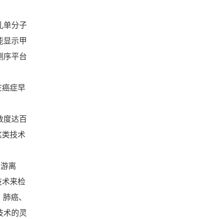
孔单分子
能显示甲
测序平台
在癌症早
敏度达百
这类技术
的游离
技术来检
、肺癌、
技术的灵