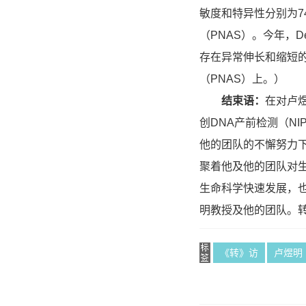
敏度和特异性分别为7
（PNAS）。今年，Den
存在异常伸长和缩短的
（PNAS）上。）
结束语：
在对卢
创DNA产前检测（N
他的团队的不懈努力
聚着他及他的团队对
生命科学快速发展，
明教授及他的团队。转化
《转》访
卢煜明