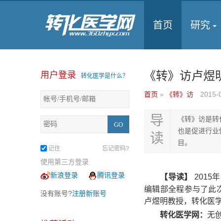
首页
研究
《转》访卢煜
用户登录
转化医学是什么？
首页
»
《转》访
2015-
导
《转》访是转
也是促进行业
读
目。
记住
忘记密码?
使用第三方登录
新浪登录
腾讯登录
【
导读】
201
编辑部全程参与了此
没有账号?
注册新账号
卢煜明教授，转化医学
转化医学网：
无