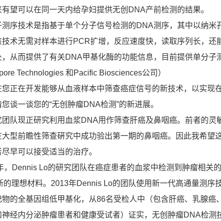
来有望可以在同一天内给孕妇提供无创DNA产前检测的结果。
序技术是指基于单个分子信号检测的DNA测序，其中以纳米
该技术无需对样本进行PCR扩增，反应速度快，读取序列长，还
处，从而提供了有关DNA甲基化酶的功能信息，目前提供单分子
re Technologies 和Pacific Biosciences公司）
在您正在开发能够从血液样本中筛查癌症信号的新技术，以实现
您谈一谈您的“无创肿瘤DNA检测”的新进展。
究团队现正研究利用血浆DNA用作筛查肝癌及鼻咽癌。前者的灵
在大型前瞻性筛查硏究中成功验出第一期的鼻咽癌。因此我希望
者尽早可以接受适当的治疗。
，Dennis Lo的研究团队在癌症患者的血浆中检测到肿瘤相关
的理想材料。2013年Dennis Lo的团队使用新一代高通量测序
记物的全基因组低甲基化，从86名受检人中（包含肝癌、乳腺癌
和神经内分泌肿瘤患者和健康受试者）证实，无创肿瘤DNA检测