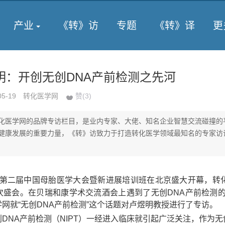
产业
《转》访
专题
《转》译
更
明：开创无创DNA产前检测之先河
05-19
转化医学网
赞(
3
)
化医学网的品牌专访栏目，是业内专家、大佬、知名企业智慧交流碰撞的
健康发展的重要力量，《转》访致力于打造转化医学领域最知名的专家访
5年第二届中国母胎医学大会暨新进展培训班在北京盛大开幕，转
次盛会。在贝瑞和康学术交流酒会上遇到了无创DNA产前检测的
网就“无创DNA产前检测”这个话题对卢煜明教授进行了专访。
创DNA产前检测（NIPT）一经进入临床就引起广泛关注，作为无