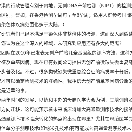
的行政管理有别于内地，无创DNA产前检测（NIPT）的检测
所区别。譬如，在香港检测孕周可早至8孕周；适用人群参考国际
的染色体疾病范围也多于大陆。）
在研究者们已经不满足于染色体非整倍体的检测，进而深入到微
，您认为在这个深入的领域，从研究到应用还有多大的距离？
究团队在2010年已发表无创产前胎儿全基因组的测序方法，这种
合征及单基因病。现在已有数间公司提供无创产前微缺失微重复
一步普及化。不过，很多类微缺失微重复综合征的病发率十分低
究才可以确定检测技术的准确性。我相信无创产前单基因病诊断
化是迟早的事。
经两年时间的发展，以协和主办的母胎医学大会为例，其培训班
序方向迁移，这可能预示着未来临床将加大高通量测序技术的接
高通量测序技术临床转化的热点将出现在哪里？尤其在母胎医学
相信单分子测序技术(如纳米孔技术)有可能成为高通量测序技术未