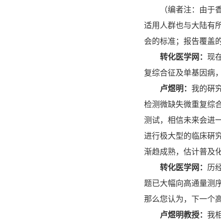
（编者注：由于香港
适用人群也与大陆有
会的标准；报告覆盖
转化医学网：
现
复综合征及单基因病
卢煜明：
我的硏
检测微缺失微重复综
测试，相信未来会进
进行极大型的临床硏
渐趋成熟，估计普及
转化医学网：
历
题已大幅向高通量测
那么您认为，下一个
卢煜明教授：
我