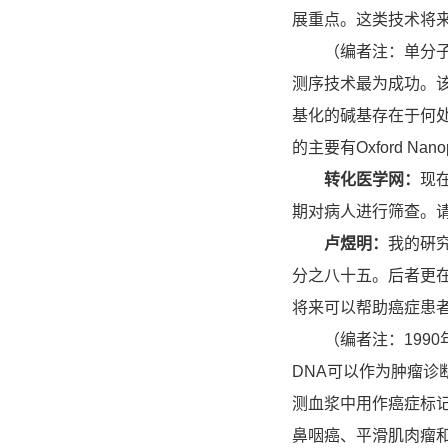
展重点。这类技术将
（编者注：单分子测
测序技术最为成功。
基化的碱基存在于何
的主要有Oxford Nanopo
转化医学网：
现
期对病人进行筛查。请
卢煜明：
我的硏
分之八十五。后者更
将来可以帮助癌症患
（编者注：1990年
DNA可以作为肿瘤诊断
测血浆中用作癌症标
鼻咽癌、平滑肌肉瘤