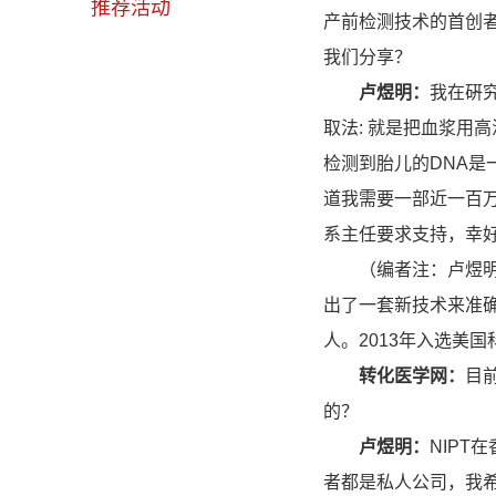
推荐活动
产前检测技术的首创
我们分享？
卢煜明：
我在硏究
取法: 就是把血浆用
检测到胎儿的DNA是
道我需要一部近一百
系主任要求支持，幸好
（编者注：卢煜明教
出了一套新技术来准确
人。2013年入选美
转化医学网：
目
的？
卢煜明：
NIPT
者都是私人公司，我