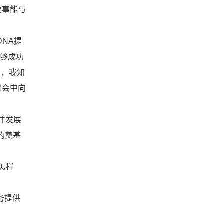
故事能与
NA提
能够成功
后，我知
聚会中向
并发展
的奠基
怎样
务提供