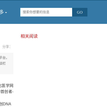
多
相关阅读
分享：
平台，
谈栏
化医学网
首创者-
创DNA