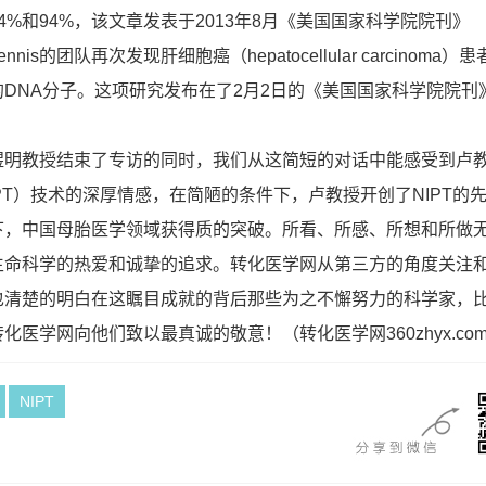
4%和94%，该文章发表于2013年8月《美国国家科学院院刊》
nis的团队再次发现肝细胞癌（hepatocellular carcinoma）
DNA分子。这项研究发布在了2月2日的《美国国家科学院院刊
煜明教授结束了专访的同时，我们从这简短的对话中能感受到卢
IPT）技术的深厚情感，在简陋的条件下，卢教授开创了NIPT的
下，中国母胎医学领域获得质的突破。所看、所感、所想和所做
生命科学的热爱和诚挚的追求。转化医学网从第三方的角度关注
也清楚的明白在这瞩目成就的背后那些为之不懈努力的科学家，
医学网向他们致以最真诚的敬意！（转化医学网360zhyx.co
NIPT