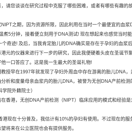
者，请您谈谈在研究过程中克服了哪些困难，或者有哪些有趣的
NIPT之期，因为资源所限，因此利用在当时一个最便宜的血浆D
高温煮5分钟，接着便立刻用于DNA测试! 现在想起来也感觉当时
一个奇迹! 及后，当我肯定胎儿的DNA确实是存在于孕妇的血浆
万港元的仪器来进行下一步的硏究，因此我便硬着头皮在圣诞节
他一口答应了。这是我一生最大的圣诞礼物!
授早在1997年就发现了孕妇外周血中存在游离的胎儿DNA，
分析和度量母亲血浆内的胎儿DNA，被誉为无创DNA产前检测
国科学院外籍院士）
前在香港，无创DNA产前检测（NIPT）临床应用的模式和经验是
在香港现在十分普及，我估计有10%的孕妇有使用。不过现在的服
希望将来在公立医院也会有提供服务。