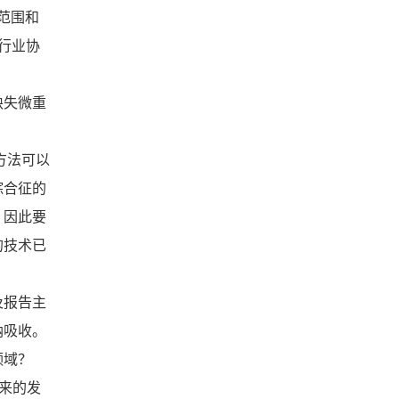
范围和
行业协
缺失微重
方法可以
综合征的
，因此要
的技术已
及报告主
纳吸收。
领域？
来的发