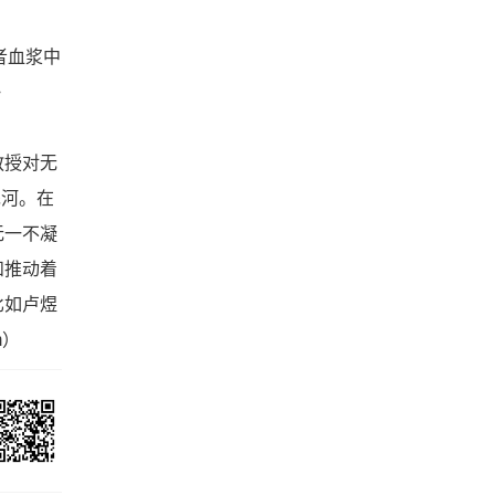
患者血浆中
》
教授对无
先河。在
无一不凝
和推动着
比如卢煜
m）