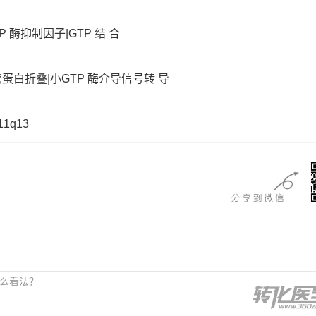
 酶抑制因子|GTP 结 合
管蛋白折叠|小GTP 酶介导信号转 导
11q13