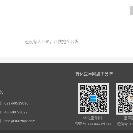
还没有人评论，赶快抢个沙发
转化医学网旗下品牌
务
话：
021-60539898
询：
400-807-2022
箱：
info@360zhyx.com