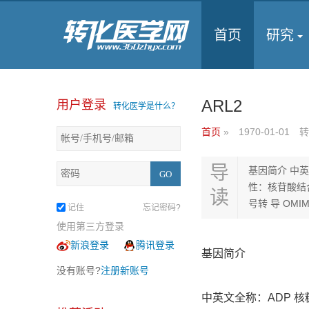
首页
研究
ARL2
用户登录
转化医学是什么？
首页
»
1970-01-01
转
导
基因简介 中英文全
性：核苷酸结合|
读
号转 导 OMIM/
记住
忘记密码?
使用第三方登录
新浪登录
腾讯登录
基因简介
没有账号?
注册新账号
中英文全称：ADP 核糖基化因子