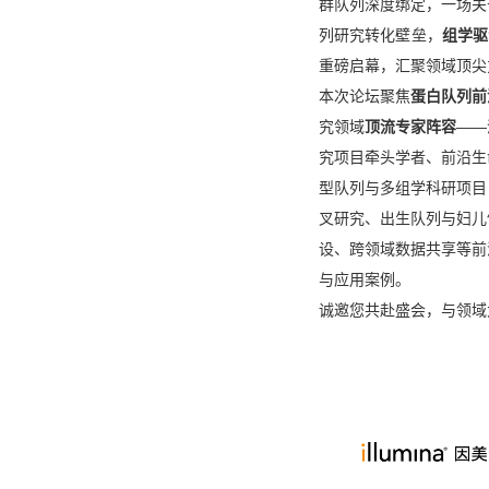
群队列深度绑定，一场关
列研究转化壁垒，
组学驱
重磅启幕，汇聚领域顶尖
本次论坛聚焦
蛋白队列前
究领域
顶流专家阵容
——
究项目牵头学者、前沿生
型队列与多组学科研项目
叉研究、出生队列与妇儿
设、跨领域数据共享等前
与应用案例。
诚邀您共赴盛会，与领域