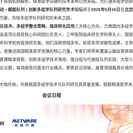
于疾病机制解析、精准医学突破的技术革命已然来临。为打通多组学创新
动・赋能队列 | 创新多组学队列研究学术论坛
将于
2026年5月16日
在
北京
力量，共探多组学队列研究的未来之路。
沿技术、多组学整合策略、临床转化应用
三大核心方向，力邀国内多组学
涵盖顶尖高校核心科研团队负责人、三甲医院临床研究学科带头人、国家
命科学机构首席研究者。他们深耕领域多年，斩获多项突破性成果，主导
，是推动我国精准医学发展的核心力量。专家们将带来覆盖心脑血管疾病
健康精准探索、创新多组学技术落地、蛋白组与代谢组队列实践、大型人
沿议题，每场报告均直击行业痛点、聚焦前沿突破，凝聚领域最具价值的
大咖并肩，共推我国多组学技术与队列研究高质量发展，赋能精准医学
会议日程