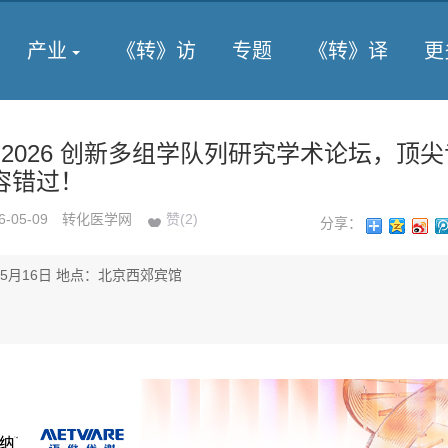
产业
《转》访
专题
《转》译
更
2026 创新多组学队列研究学术论坛，顶
容错过！
6-05-09
转化医学网
赞(
2
)
分享：
年5月16日 地点：北京西郊宾馆