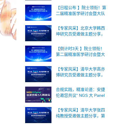
间组学论坛将于2026年9月
【日程公布 】院士领衔！第
18-19日在北京召开！
二届精准医学研讨会暨大队
列组学研究学术研讨会将于
8月1日上海召开，诚邀您的
【专家风采】北京大学韩西
参与！
坤研究员受邀做主题分享，
第七届单细胞与空间组学论
坛将于2026年9月18-19日在
【倒计时3天 】院士领衔！
北京召开！
第二届精准医学研讨会暨大
队列组学研究学术研讨会将
于8月1日上海召开，诚邀您
【专家风采】清华大学高亦
的参与！
博研究员受邀做主题分享，
第七届单细胞与空间组学论
坛将于2026年9月18-19日在
合规实践，精准论道：安捷
北京召开！
伦邀您共议“ NGS 大 Panel
注册合规与入院破局”
【专家风采】清华大学张四
纯教授受邀做主题分享，第
七届单细胞与空间组学论坛
将于2026年9月18-19日在北