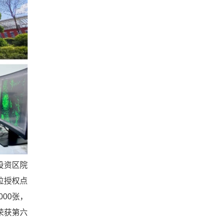
投资区院
位授权点
00张，
荣获第六