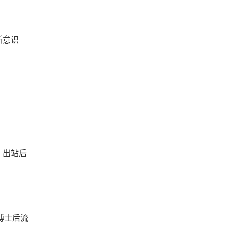
新意识
，出站后
博士后流