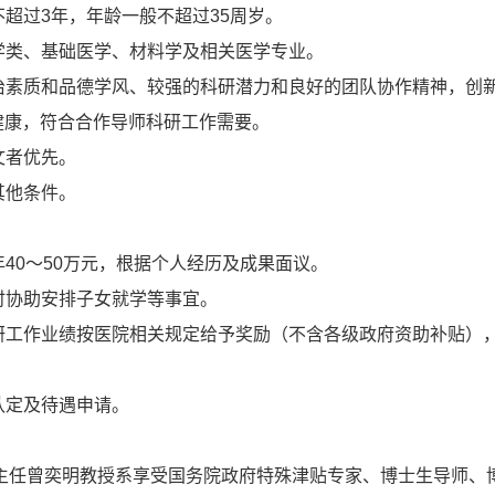
般不超过3年，年龄一般不超过35周岁。
医学类、基础医学、材料学及相关医学专业。
政治素质和品德学风、较强的科研潜力和良好的团队协作精神，创
健康，符合合作导师科研工作需要。
文者优先。
其他条件。
年40～50万元，根据个人经历及成果面议。
同时协助安排子女就学等事宜。
科研工作业绩按医院相关规定给予奖励（不含各级政府资助补贴）
才认定及待遇申请。
主任曾奕明教授系享受国务院政府特殊津贴专家、博士生导师、