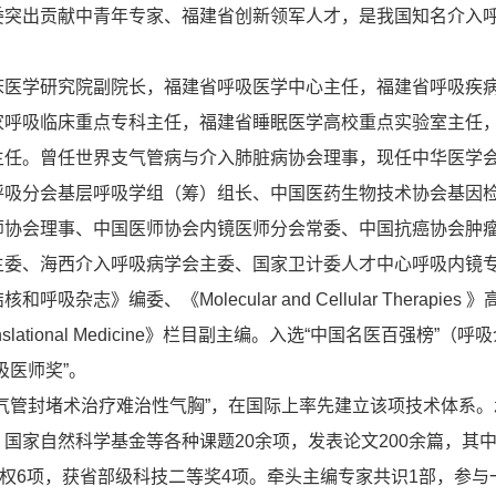
委突出贡献中青年专家、福建省创新领军人才，是我国知名介入
床医学研究院副院长，福建省呼吸医学中心主任，福建省呼吸疾
家呼吸临床重点专科主任，福建省睡眠医学高校重点实验室主任
主任。曾任世界支气管病与介入肺脏病协会理事，现任中华医学
呼吸分会基层呼吸学组（筹）组长、中国医药生物技术协会基因
师协会理事、中国医师协会内镜医师分会常委、中国抗癌协会肿
主委、海西介入呼吸病学会主委、国家卫计委人才中心呼吸内镜
杂志》编委、《Molecular and Cellular Therapies 
 Translational Medicine》栏目副主编。入选“中国名医百强榜”（呼
吸医师奖”。
气管封堵术治疗难治性气胸”，在国际上率先建立该项技术体系。
国家自然科学基金等各种课题20余项，发表论文200余篇，其中S
授权6项，获省部级科技二等奖4项。牵头主编专家共识1部，参与