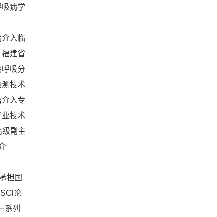
呼吸病学
病介入临
，福建省
会呼吸分
检测技术
瘤介入专
专业技术
》高级副主
吸介
承担国
Cl论
一系列