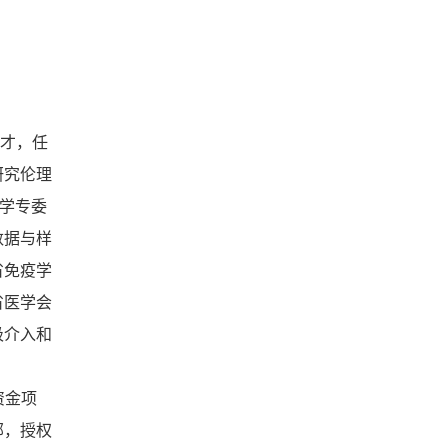
人才，任
研究伦理
病学专委
数据与样
省免疫学
省医学会
吸介入和
资金项
部，授权