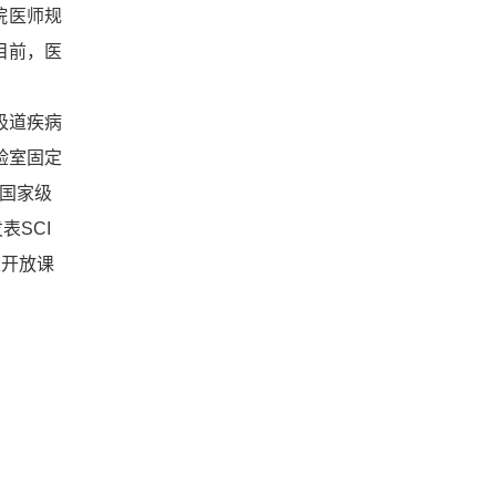
院医师规
目前，医
吸道疾病
验室固定
担国家级
表SCI
立开放课