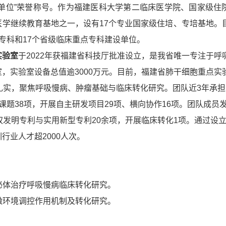
明单位”荣誉称号。作为福建医科大学第二临床医学院、国家级住
医学继续教育基地之一，设有17个专业国家级住培、专培基地。
专科和17个省级临床重点专科建设单位。
实验室
于2022年获福建省科技厅批准设立，是我省唯一专注于呼
，实验室设备总值逾3000万元。目前，福建省肺干细胞重点实
扎实，聚焦呼吸慢病、肿瘤基础与临床转化研究。团队近3年承
课题38项，开展自主研发项目29项、横向协作16项。团队成员发
权发明专利与实用新型专利20余项，开展临床转化1项。通过设
行业人才超2000人次。
外泌体治疗呼吸慢病临床转化研究。
瘤微环境调控作用机制及转化研究。