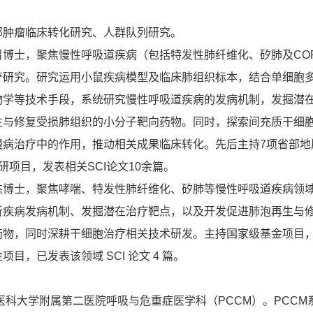
部肿瘤临床转化研究、人群队列研究。
博士，聚焦慢性呼吸道疾病（包括特发性肺纤维化、矽肺及CO
疗研究。研究运用小鼠疾病模型及临床肺组织标本，结合单细胞
物学等技术手段，系统研究慢性呼吸道疾病的发病机制，发掘潜
生与修复受损肺组织的小分子靶向药物。同时，探索间充质干细
慢病治疗中的作用，推动相关成果临床转化。先后主持7项省部地
研项目，发表相关SCI论文10余篇。
杰博士，聚焦哮喘、特发性肺纤维化、矽肺等慢性呼吸道疾病领
析疾病发病机制、发掘潜在治疗靶点，以及开发促进肺泡再生与
药物，同时深耕干细胞治疗相关技术研发。主持国家级基金项目
目，已发表该领域 SCI 论文 4 篇。
科大学附属第二医院呼吸与危重症医学科（PCCM）。PCCM