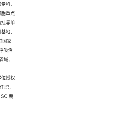
点专科、
细胞重点
的挂靠单
训基地、
过国家
呼吸治
省域、
学位授权
织任职，
SCI期