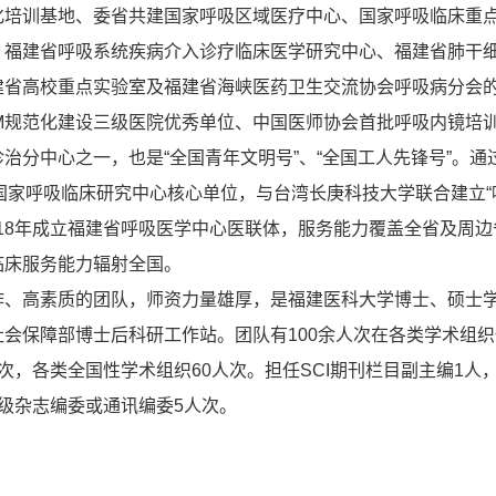
化培训基地、委省共建国家呼吸区域医疗中心、国家呼吸临床重
、福建省呼吸系统疾病介入诊疗临床医学研究中心、福建省肺干
建省高校重点实验室及福建省海峡医药卫生交流协会呼吸病分会
CM规范化建设三级医院优秀单位、中国医师协会首批呼吸内镜培
治分中心之一，也是“全国青年文明号”、“全国工人先锋号”。通
国家呼吸临床研究中心核心单位，与台湾长庚科技大学联合建立“
018年成立福建省呼吸医学中心医联体，服务能力覆盖全省及周边
临床服务能力辐射全国。
合作、高素质的团队，师资力量雄厚，是福建医科大学博士、硕士
会保障部博士后科研工作站。团队有100余人次在各类学术组
次，各类全国性学术组织60人次。担任SCI期刊栏目副主编1人，
级杂志编委或通讯编委5人次。