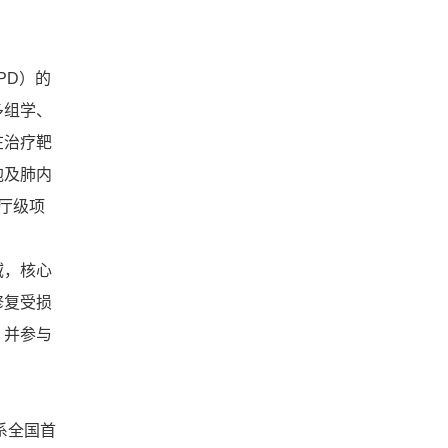
PD）的
多组学、
在治疗靶
胞及肺内
厅级项
域，核心
修复受损
，并参与
系全国首