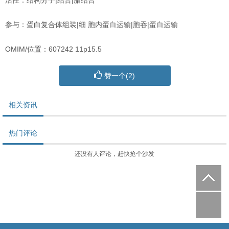
活性：结构分子|结合|脂结合
参与：蛋白复合体组装|细 胞内蛋白运输|胞吞|蛋白运输
OMIM/位置：607242 11p15.5
赞一个(
2
)
相关资讯
热门评论
还没有人评论，赶快抢个沙发