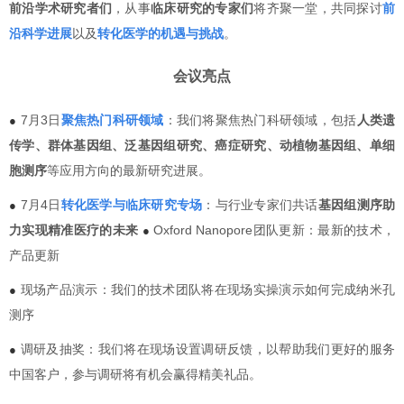
前沿学术研究者们
，从事
临床研究的专家们
将齐聚一堂，共同探讨
前
沿科学进展
以及
转化医学的机遇与挑战
。
会议亮点
7月3日
聚焦热门科研领域
：我们将聚焦热门科研领域，包括
人类遗
●
传学、群体基因组、泛基因组研究、癌症研究、动植物基因组、单细
胞测序
等应用方向的最新研究进展。
7月4日
转化医学与临床研究专场
：与行业专家们共话
基因组测序助
●
力实现精准医疗的未来
Oxford Nanopore团队更新：最新的技术，
●
产品更新
现场
产品演示：我们的技术团队将在现场实操演示如何完成纳米孔
●
测序
调研及抽奖：我们将在现场设置调研反馈，以帮助我们更好的服务
●
中国客户，参与调研将有机会赢得精美礼品。