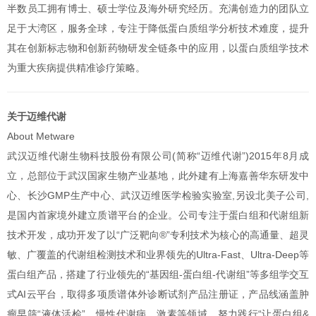
半数员工拥有博士、硕士学位及海外研究经历。充满创造力的团队立
足于大湾区，服务全球，专注于降低蛋白质组学分析技术难度，提升
其在创新标志物和创新药物研发全链条中的应用，以蛋白质组学技术
为重大疾病提供精准诊疗策略。
关于迈维代谢
About Metware
武汉迈维代谢生物科技股份有限公司(简称“迈维代谢”)2015年8月成
立，总部位于武汉国家生物产业基地，此外建有上海嘉善华东研发中
心、长沙GMP生产中心、武汉迈维医学检验实验室,另设北美子公司,
是国内首家境外建立质谱平台的企业。公司专注于蛋白组和代谢组新
技术开发，成功开发了以“广泛靶向®”专利技术为核心的高通量、超灵
敏、广覆盖的代谢组检测技术和业界领先的Ultra-Fast、Ultra-Deep等
蛋白组产品，搭建了行业领先的“基因组-蛋白组-代谢组”等多组学交互
式AI云平台，取得多项质谱体外诊断试剂产品注册证，产品线涵盖肿
瘤早筛“液体活检”、慢性代谢病、激素等领域，努力践行“让蛋白组&