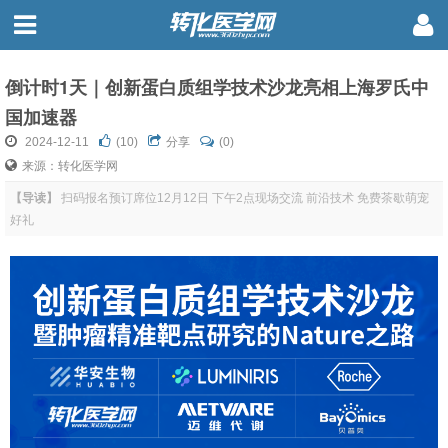
倒计时1天｜创新蛋白质组学技术沙龙亮相上海罗氏中
国加速器
2024-12-11
(
10
)
分享
(0)
来源：转化医学网
【导读】
扫码报名预订席位12月12日 下午2点现场交流 前沿技术 免费茶歇萌宠
好礼