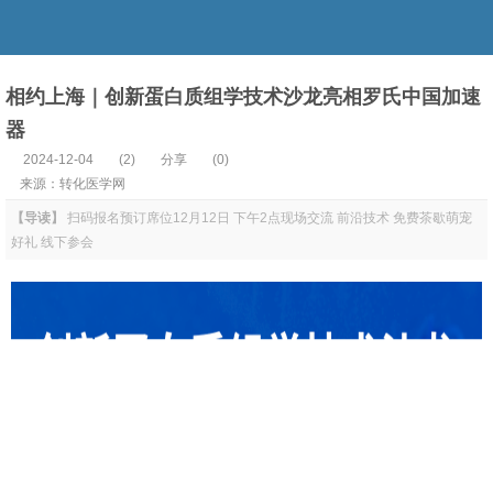
相约上海｜创新蛋白质组学技术沙龙亮相罗氏中国加速
器
2024-12-04
(
2
)
分享
(0)
来源：转化医学网
【导读】
扫码报名预订席位12月12日 下午2点现场交流 前沿技术 免费茶歇萌宠
好礼 线下参会