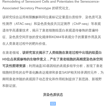
Remodeling of Senescent Cells and Potentiates the Senescence-
Associated Secretory Phenotype 的研究论文。
该研究综合运用有限酶解和同位素标记定量蛋白质组学、染色质可及
性测序（ATAC-seq）和染色质免疫共沉淀测序（ChIP-seq）等表观
遗传学高通量技术，揭示了衰老细胞组蛋白表观遗传修饰的普遍特
征、染色质空间开放的变化规律和KDM4等表观分子的重要作用及其
在人类衰老过程中的靶向价值。
在衰老领域，
该研究首次揭示了人类细胞在衰老过程中出现的组蛋白
H3位点表观修饰的生物学意义，产生了衰老细胞的高精度染色体空间
可及性图谱资源
；利用涵盖3D基因组的表观多组学分析，发现了衰老
细胞特异性的去甲基化酶表达规律和多套SASP相关转录调控元件，为
阐明衰老伴随的表观因子动态变化和作用机制提供了新思路、新视野
和新证据。
异染色质状态
03