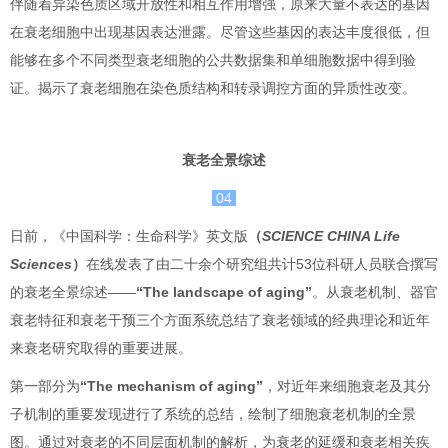
伴随着异染色质区域开放性和相互作用增强，原来大量不表达的基因
在衰老细胞中出现基因表达泄露。尽管这些基因的表达丰度很低，但
能够在多个不同类型衰老细胞的公共数据集和单细胞数据中得到验
证。揭示了衰老细胞在染色质结构和转录调控方面的异质性改变。
衰老全景综述
04
日前，《中国科学：生命科学》英文版
（
SCIENCE CHINA Life
Sciences
）
在线发表了由二十余个研究组共计53位科研人员联合撰写
的衰老全景综述——
“The landscape of aging”
。从衰老机制、器官
衰老特征和衰老干预三个方面系统总结了衰老领域的经典理论和近年
来衰老研究取得的重要进展。
第一部分为
“The mechanism of aging”
，对近年来细胞衰老及其分
子机制的重要发现进行了系统的总结，绘制了细胞衰老机制的全景
图。通过对衰老的不同层面机制的解析，为衰老的延缓和衰老相关疾