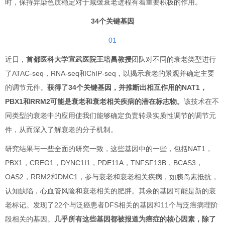
时，保持异染色质稳定对于减缓衰老进程有着重要积极的作用。
34个关键基因
01
近日，
首都医科大学宣武医院
王培昌教授
团队对不同的衰老类型进行
了ATAC-seq，RNA-seq和ChIP-seq，以揭示衰老的景观并确定主要
的调节元件。
获得了34个关键基因，并推断出相互作用的NAT1，
PBX1和RRM2可能是衰老和衰老相关疾病的潜在标志物。
该技术在不
同类型的衰老中的应用使我们能够确定负责转录实质性调节的调节元
件，从而深入了解衰老的分子机制。
研究结果与一些全面的研究一致，这些基因中的一些，包括NAT1，
PBX1，CREG1，DYNC1I1，PDE11A，TNFSF13B，BCAS3，
OAS2，RRM2和DMC1，参与衰老和衰老相关疾病，如胰岛素抵抗，
认知缺陷，心血管风险和衰老相关的肥胖。其余的基因可能是新的衰
老标记。发现了22个与泛癌患者DFS相关的基因和11个与泛癌病理阶
段相关的基因。
几乎所有这些基因都被报道为癌症的核心因素，除了