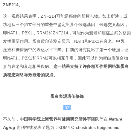
ZNF214。
这一观察结果表明，ZNF214可能是癌症的新标志物。如上所述，成
功地从三个独立部分的重叠中鉴定出几个候选基因。候选交叉基因，
即NAT1，PBX1，RRM2和ZNF214，可能作为衰老和癌症之间的桥梁
发挥重要作用。蛋白质印迹测定显示，NAT1和PBX1在衰老、中风、
泛癌和糖尿病中的表达水平下降。目前的研究提出了第一个证据，证
明NAT1，PBX1和RRM2可以相互作用，因此可以作为蛋白质复合物
参与衰老和衰老相关疾病。
这一结果支持了许多相互作用网络和蛋白
质稳态网络导致衰老的观点。
蛋白表观遗传修饰
02
不久前，
中
国科学院上海营养与健康研究所孙宇
团队等在
Nature
Aging
期刊在线发表了题为：KDM4 Orchestrates Epigenomic