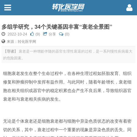
多组学研究，34个关键基因丰富“衰老全景图”
2022-10-24
(
9
)
分享
(0)
来源：转化医学网
【导读】
衰老是一种增龄伴随的器官生理性衰退的过程，是一系列慢性疾病最大
的危险因素。
细胞衰老发生在整个生命过程中，在各种生理过程如胚胎发育、组织
修复和肿瘤抑制中发挥有益作用。与此同时，随着年龄增长，衰老细
胞在相关组织或器官中的稳定积累也会产生不良后果，导致组织器官
衰老和与衰老相关疾病的发生。
无论是个体衰老还是细胞衰老都与细胞中异染色质状态的改变有着密
切的关系，其中，衰老过程中一个重要的现象是异染色质的丢失。同