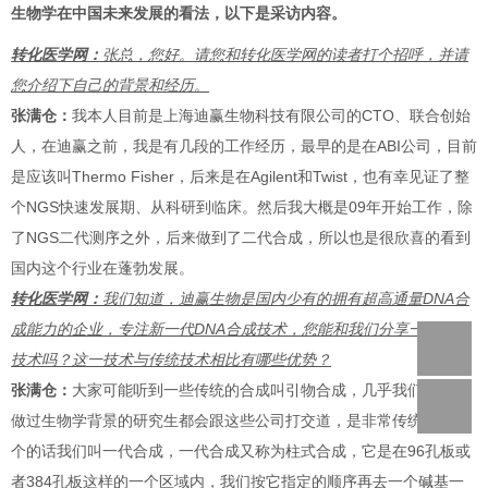
生物学在中国未来发展的看法，以下是采访内容。
转化医学网：
张总，您好。请您和转化医学网的读者打个招呼，并请
您介绍下自己的背景和经历。
张满仓：
我本人目前是上海迪赢生物科技有限公司的CTO、联合创始
人，在迪赢之前，我是有几段的工作经历，最早的是在ABI公司，目前
是应该叫Thermo Fisher，后来是在Agilent和Twist，也有幸见证了整
个NGS快速发展期、从科研到临床。然后我大概是09年开始工作，除
了NGS二代测序之外，后来做到了二代合成，所以也是很欣喜的看到
国内这个行业在蓬勃发展。
转化医学网：
我们知道，迪赢生物是国内少有的拥有超高通量DNA合
成能力的企业，专注新一代DNA合成技术，您能和我们分享一下这一
技术吗？这一技术与传统技术相比有哪些优势？
张满仓：
大家可能听到一些传统的合成叫引物合成，几乎我们每一个
做过生物学背景的研究生都会跟这些公司打交道，是非常传统的，这
个的话我们叫一代合成，一代合成又称为柱式合成，它是在96孔板或
者384孔板这样的一个区域内，我们按它指定的顺序再去一个碱基一