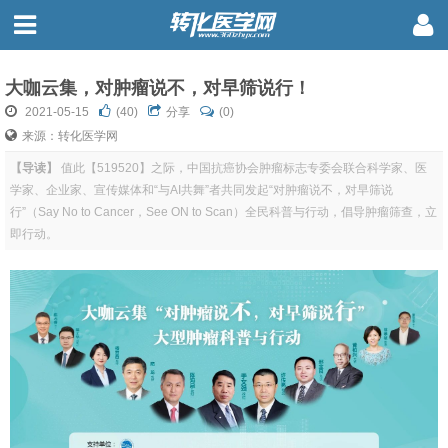
大咖云集，对肿瘤说不，对早筛说行！
2021-05-15
(
40
)
分享
(0)
来源：转化医学网
【导读】
值此【519520】之际，中国抗癌协会肿瘤标志专委会联合科学家、医
学家、企业家、宣传媒体和“与AI共舞”者共同发起“对肿瘤说不，对早筛说
行”（Say No to Cancer，See ON to Scan）全民科普与行动，倡导肿瘤筛查，立
即行动。