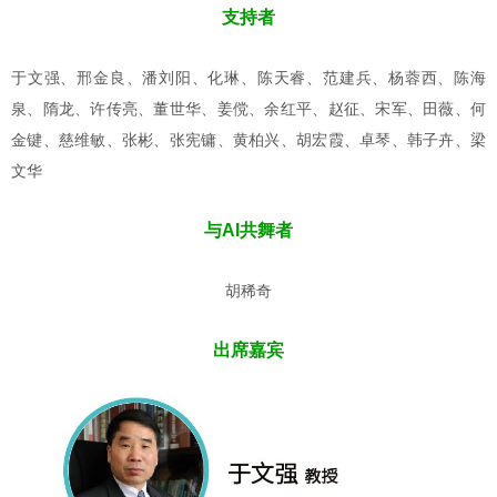
支持者
于文强、邢金良、潘刘阳、化琳、陈天睿、范建兵、杨蓉西、陈海
泉、隋龙、许传亮、董世华、姜傥、余红平、赵征、宋军、田薇、何
金键、慈维敏、张彬、张宪镛、黄柏兴、胡宏霞、卓琴、韩子卉、梁
文华
与AI共舞者
胡稀奇
出席嘉宾