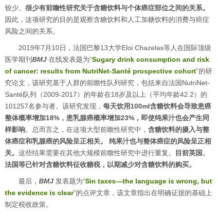
较少。
很少有前瞻性研究关于含糖饮料与个体癌症部位之间的关系。
因此，这项研究的目的是观察含糖饮料和人工加糖饮料的消费与癌症
风险之间的关系。
2019年7月10日，法国巴黎13大学Eloi Chazelas等人在国际顶级
医学期刊
BMJ
在线发表题为“
Sugary drink consumption and risk
of cancer: results from NutriNet-Santé prospective cohort
”的研
究论文，该研究基于人群的前瞻性队列研究，包括来自法国NutriNet-
Santé队列（2009-2017）的年龄在18岁及以上（平均年龄42.2）的
101257名参与者。
该研究发现，
每天饮用100ml含糖饮料会导致患癌
整体概率增加18%，患乳腺癌概率增加23%，即使纯果汁也会产生同
样影响
。
总而言之，在这项大型前瞻性研究中，
含糖饮料的摄入与整
体癌症和乳腺癌的风险呈正相关。
纯果汁也与整体癌症的风险呈正相
关。
这些结果需要在其他大规模前瞻性研究中进行重复。
目前英国、
法国等已针对含糖饮料征收糖税，以期减少对含糖饮料的购买。
最后，
BMJ
发表题为“
Sin taxes—the language is wrong, but
the evidence is clear
”的点评文章，该文章指出在明确证据的基础上
制定税收政策。