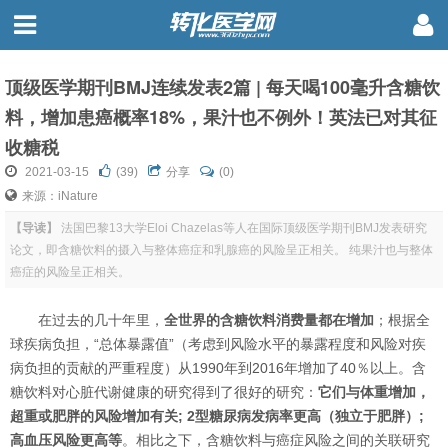
顶级医学期刊BMJ连续发表2篇 | 每天喝100毫升含糖饮
料，增加患癌概率18%，果汁也不例外！英法已对其征
收糖税
2021-03-15
(
39
)
分享
(0)
来源：iNature
【导读】
法国巴黎13大学Eloi Chazelas等人在国际顶级医学期刊BMJ发表研究
论文，即含糖饮料的摄入与整体癌症和乳腺癌的风险呈正相关。 纯果汁也与整体
癌症的风险呈正相关。
在过去的几十年里，
全世界的含糖饮料消费量都在增加
；根据全
球疾病负担，“总体暴露值”（考虑到风险水平的暴露程度和风险对疾
病负担的贡献的严重程度）从1990年到2016年增加了40％以上。
含
糖饮料对心脏代谢健康的研究得到了很好的研究：
它们与体重增加，
超重或肥胖的风险增加有关; 2型糖尿病发病率更高（独立于肥胖）;
高血压风险更高等
。
相比之下，含糖饮料与癌症风险之间的关联研究