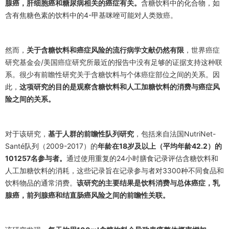
腺癌，肝细胞癌和糖尿病相关的癌症有关。
含糖饮料中的化合物，如
含有焦糖色素的饮料中的4-甲基咪唑可能对人类致癌。
然而，
关于含糖饮料和癌症风险的流行病学文献仍然有限
，世界癌症
研究基金会/美国癌症研究所最近的报告中没有足够的证据支持这种联
系。很少有前瞻性研究关于含糖饮料与个体癌症部位之间的关系。因
此，
这项研究的目的是观察含糖饮料和人工加糖饮料的消费与癌症风
险之间的关系。
对于该研究，
基于人群的前瞻性队列研究
，
包括来自法国NutriNet-
Santé队列（2009-2017）的
年龄在18岁及以上（平均年龄42.2）的
101257名参与者。
通过使用重复的24小时膳食记录评估含糖饮料和
人工加糖饮料的消耗，这些记录旨在记录参与者对3300种不同食品和
饮料物品的通常消费。
该研究的主要结果是饮料消费与总体癌症，乳
腺癌，前列腺癌和结直肠癌风险之间的前瞻性关联。