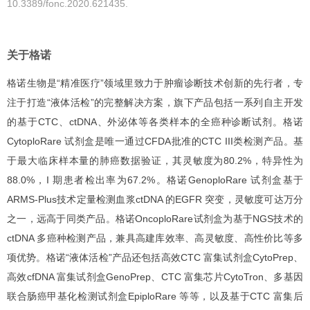
10.3389/fonc.2020.621435.
关于格诺
格诺生物是“精准医疗”领域里致力于肿瘤诊断技术创新的先行者，专
注于打造“液体活检”的完整解决方案，旗下产品包括一系列自主开发
的基于CTC、ctDNA、外泌体等各类样本的全癌种诊断试剂。格诺
CytoploRare 试剂盒是唯一通过CFDA批准的CTC III类检测产品。基
于最大临床样本量的肺癌数据验证，其灵敏度为80.2%，特异性为
88.0%，I 期患者检出率为67.2%。格诺GenoploRare 试剂盒基于
ARMS-Plus技术定量检测血浆ctDNA 的EGFR 突变，灵敏度可达万分
之一，远高于同类产品。格诺OncoploRare试剂盒为基于NGS技术的
ctDNA 多癌种检测产品，兼具高建库效率、高灵敏度、高性价比等多
项优势。格诺“液体活检”产品还包括高效CTC 富集试剂盒CytoPrep、
高效cfDNA 富集试剂盒GenoPrep、CTC 富集芯片CytoTron、多基因
联合肠癌甲基化检测试剂盒EpiploRare 等等，以及基于CTC 富集后