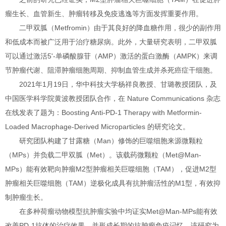
瘤生长、血管新生、肿瘤转移及免疫逃逸等方面发挥重要作用。
二甲双胍（Metfromin）由于其良好的降血糖作用，很少的副作用
和低成本而被广泛用于治疗糖尿病。此外，大量研究表明，二甲双胍
可以通过激活5'-单磷酸腺苷（AMP）激活的蛋白激酶（AMPK）来调
节肿瘤代谢、阻滞肿瘤细胞周期、抑制血管生成并杀死癌症干细胞。
2021年1月19日，华中科技大学杨祥良教授、甘璐教授团队，及
中国医学科学院黄波教授团队合作，在 Nature Communications 杂志
在线发表了题为：Boosting Anti-PD-1 Therapy with Metformin-
Loaded Macrophage-Derived Microparticles 的研究论文。
研究团队构建了甘露糖（Man）修饰的巨噬细胞来源微颗粒
（MPs）并负载二甲双胍（Met）。该载药微颗粒（Met@Man-
MPs）能有效靶向肿瘤M2型肿瘤相关巨噬细胞（TAM），促进M2型
肿瘤相关巨噬细胞（TAM）逆极化成具有抗肿瘤活性的M1型，有效抑
制肿瘤生长。
在多种荷瘤动物模型抗肿瘤实验中均证实Met@Man-MPs能有效
改善PD-1抗体的治疗效果，并形成长期的抗肿瘤免疫记忆。该研究为