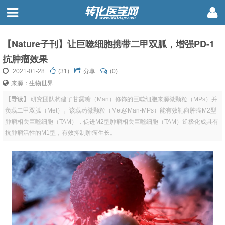
【Nature子刊】让巨噬细胞携带二甲双胍，增强PD-1
抗肿瘤效果
2021-01-28
(
31
)
分享
(0)
来源：生物世界
【导读】
研究团队构建了甘露糖（Man）修饰的巨噬细胞来源微颗粒（MPs）并
负载二甲双胍（Met）。该载药微颗粒（Met@Man-MPs）能有效靶向肿瘤M2型
肿瘤相关巨噬细胞（TAM），促进M2型肿瘤相关巨噬细胞（TAM）逆极化成具有
抗肿瘤活性的M1型，有效抑制肿瘤生长。