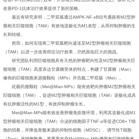
改善PD-1抗体治疗效果提供了新的策略。
最近有研究表明，二甲双胍通过AMPK-NF-κB信号通路将M2型肿
瘤相关巨噬细胞（TAM）有效地逆极化为M1表型，从而抑制肿瘤的生
长和转移。
然而，如何实现将二甲双胍靶向递送至M2型肿瘤相关巨噬细胞
（TAM）以进一步改善癌症治疗效果，仍然面临巨大的挑战。
研究团队利用巨噬细胞具有天然的肿瘤靶向性及M2型肿瘤相关巨
噬细胞（TAM）高度表达甘露糖受体的特点，构建了甘露糖（Man）
修饰的巨噬细胞来源微颗粒（MPs）并负载二甲双胍（Met）。
此载药微颗粒（Met@Man-MPs）能有效靶向肿瘤M2型肿瘤相关
巨噬细胞（TAM），促进M2型肿瘤相关巨噬细胞（TAM）逆极化成具
有抗肿瘤活性的M1型，有效抑制肿瘤生长。
Met@Man-MPs能有效改善肿瘤免疫微环境，利用其逆极化成M1
型肿瘤相关巨噬细胞（TAM）分泌的细胞因子TNF-α等促进CD8+ T细
胞的招募，并降低骨髓来源的抑制性细胞（MDSC）、调节性T细胞
（Treg）等细胞数量；更重要的是Met@Man-MPs携带有巨噬细胞来