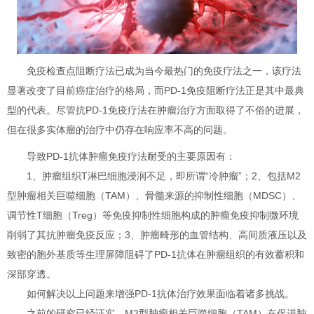
免疫检查点阻断疗法已成为当今最热门的免疫疗法之一，该疗法
显著改变了目前癌症治疗的格局，而PD-1免疫阻断疗法正是其中最典
型的代表。尽管抗PD-1免疫疗法在肿瘤治疗方面取得了不俗的进展，
但在很多实体瘤的治疗中仍存在响应率不高的问题。
导致PD-1抗体肿瘤免疫疗法耐受的主要原因有：
1、肿瘤组织T淋巴细胞浸润不足，即所谓“冷肿瘤”；2、包括M2
型肿瘤相关巨噬细胞（TAM）、骨髓来源的抑制性细胞（MDSC）、
调节性T细胞（Treg）等免疫抑制性细胞构成的肿瘤免疫抑制微环境
削弱了其抗肿瘤免疫反应；3、肿瘤畸形的血管结构、高间质液压以及
致密的胞外基质等生理屏障阻碍了PD-1抗体在肿瘤组织的有效蓄积和
深部穿透。
如何解决以上问题来增强PD-1抗体治疗效果面临着诸多挑战。
之前的研究已经证实，M2型肿瘤相关巨噬细胞（TAM）在促进肿