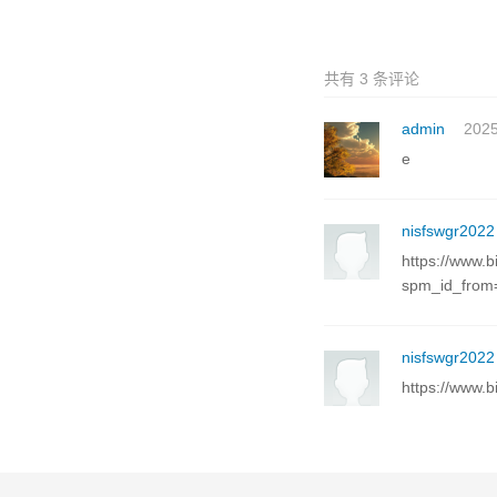
共有
3
条评论
admin
2025
e
nisfswgr2022
https://www.b
spm_id_fro
nisfswgr2022
https://www