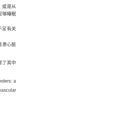
，或是从
足够睡眠
不足有关
易患心脏
献了其中
orders: a
vascular