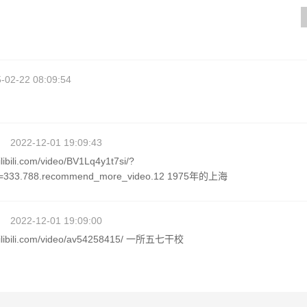
-02-22 08:09:54
2022-12-01 19:09:43
ilibili.com/video/BV1Lq4y1t7si/?
m=333.788.recommend_more_video.12 1975年的上海
2022-12-01 19:09:00
.bilibili.com/video/av54258415/ 一所五七干校