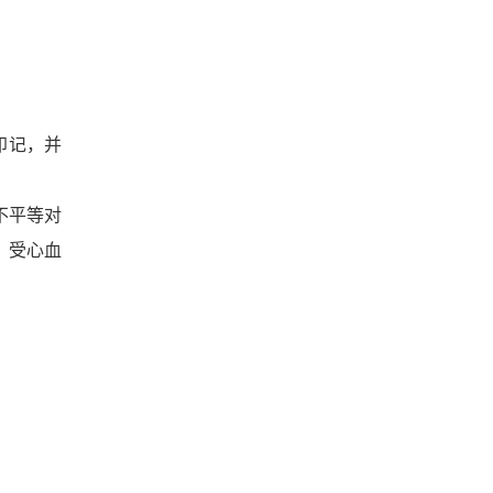
印记，并
不平等对
，受心血