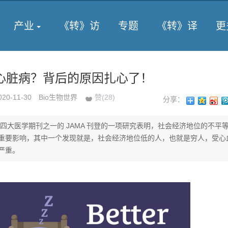
产业
《转》访
专题
《转》译
更
心脏病？背后的原因扎心了！
020-11-30
Bio生物世界
赞(
28
)
分享：
年，四大医学期刊之一的 JAMA 刊登的一项研究表明，社会经济地位的不平
重要影响，其中一个发现就是，社会经济地位低的人，也就是穷人，受心
严重。