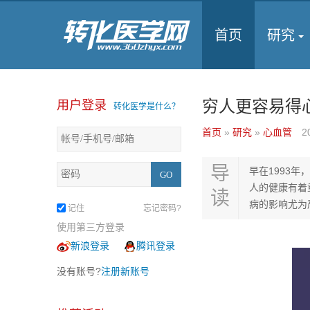
首页
研究
穷人更容易得
用户登录
转化医学是什么？
首页
»
研究
»
心血管
2
导
早在1993
人的健康有着
读
病的影响尤为
记住
忘记密码?
使用第三方登录
新浪登录
腾讯登录
没有账号?
注册新账号