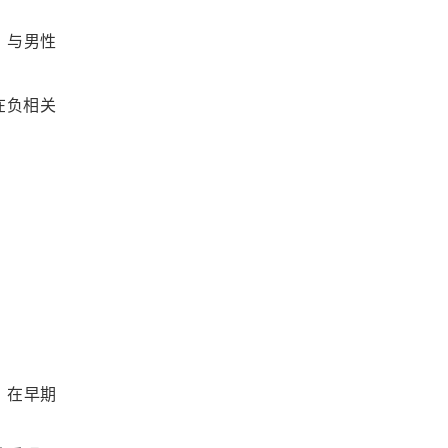
，与男性
在负相关
，在早期
。