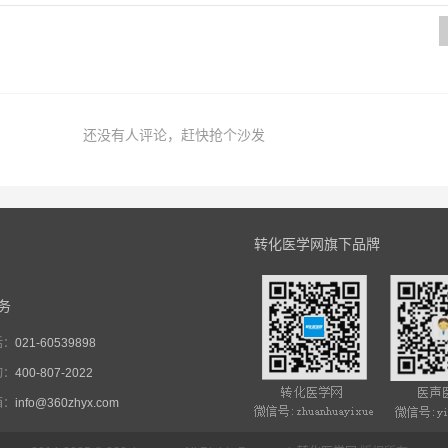
还没有人评论，赶快抢个沙发
转化医学网旗下品牌
务
话：
021-60539898
询：
400-807-2022
箱：
info@360zhyx.com