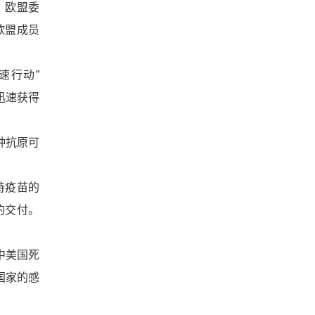
。欧盟委
个欧盟成员
速行动”
在迅速获得
种抗原可
持疫苗的
的交付。
中美国死
国家的感