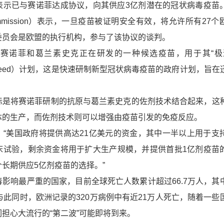
已与赛诺菲达成协议，向其供应3亿剂潜在的冠状病毒疫苗
 Commission）表示，一旦疫苗被证明安全有效，将允许所有27
委员会是欧盟的执行机构，参与了该协议的谈判。
诺菲和葛兰素史克正在研发的一种候选疫苗，用于其“极
arp Speed）计划，这是快速研制新型冠状病毒疫苗的政府计划，旨
将赛诺菲研制的抗原与葛兰素史克的佐剂技术结合起来，这
体的生产，而佐剂技术则可以增强由疫苗引发的免疫反应。
美国政府将提供高达21亿美元的资金，其中一半以上用于支
床试验，剩余资金将用于扩大生产规模，并提供首批1亿剂疫苗
长期供应5亿剂疫苗的选择。”
响最严重的国家，目前全球死亡人数累计超过66.7万人，其
与此同时，欧洲记录的320万病例中有近21万人死亡，随着一些
担心大流行的“第二波”可能即将到来。