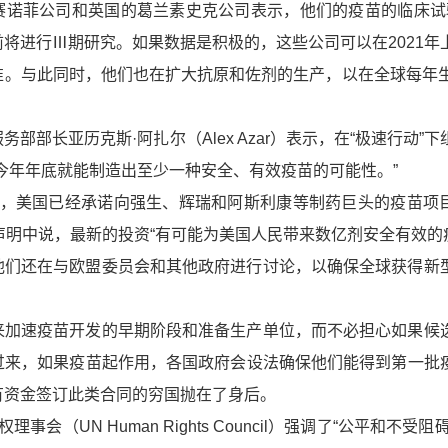
菲公司和英国的葛兰素史克公司表示，他们的疫苗的临床试
将进行Ⅲ期研究。如果数据是积极的，这些公司可以在2021年
准。与此同时，他们也在扩大抗原和佐剂的生产，以在全球每年生
部长亚历克斯·阿扎尔（Alex Azar）表示，在“极速行动”下
今年年底就能制造出至少一种安全、有效疫苗的可能性。”
美国已经承诺向强生、辉瑞和阿斯利康等制药巨头的疫苗项
声明中说，最新的投资“有可能为美国人民带来数亿剂安全有效的
还在与欧盟委员会和其他政府进行讨论，以确保全球获得新
速疫苗开发的早期阶段和准备生产单位，而不必担心如果候
过来，如果疫苗起作用，各国政府会设法确保他们能得到第一批
有资金签订此类合同的穷国抛在了身后。
（UN Human Rights Council）强调了“公平和不受阻