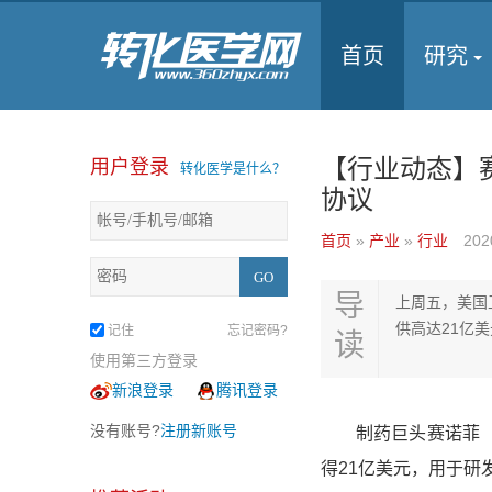
首页
研究
【行业动态】
用户登录
转化医学是什么？
协议
首页
»
产业
»
行业
202
导
上周五，美国
供高达21亿
记住
忘记密码?
读
使用第三方登录
新浪登录
腾讯登录
没有账号?
注册新账号
制药巨头赛诺菲（Sa
得21亿美元，用于研发C