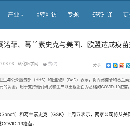
产业
《转》访
专题
《转》译
更
赛诺菲、葛兰素史克与美国、欧盟达成疫苗
0-08-03
转化医学网
赞(
2
)
分享：
卫生与公众服务部（HHS）和国防部（DoD）表示，将向赛诺菲和葛兰素
美元的资金，用于支持他们研发和生产以重组蛋白为基础的COVID-19疫苗
nofi）和葛兰素史克（GSK）上周五表示，两家公司将从美
OVID-19疫苗。