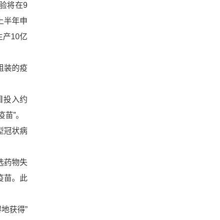
验将在9
上半年申
产10亿
组装的疫
目投入约
疫苗”。
型冠状病
选药物失
疫苗。此
碍地获得”