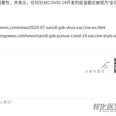
要性，并表示，任何针对COVID-19开发的疫苗都应被视为“全
ress.com/news/2020-07-sanofi-gsk-virus-vaccine-eu.html
gnews.com/news/sanofi-gsk-pursue-covid-19-vaccine-trials-w