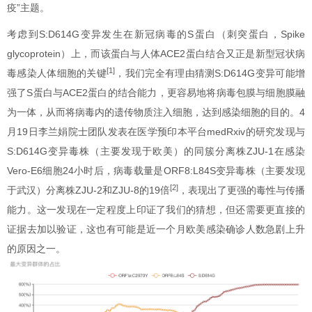
疫”主题。
考虑到S:D614G变异发生在新冠病毒的S蛋白（刺突蛋白，Spike
glycoprotein）上，而该蛋白与人体ACE2蛋白结合又正是新型冠状病
[1]
毒感染人体细胞的关键
，我们完全有理由猜测S:D614G变异可能增
强了S蛋白与ACE2蛋白的结合能力，更容易地将病毒包膜与细胞膜融
为一体，从而将病毒内的遗传物质注入细胞，达到感染细胞的目的。4
月19日李兰娟院士团队发表在医学预印本平台medRxiv的研究发现与
S:D614G变异毒株（主要发现于欧美）的同簇分离株ZJU-1在感染
Vero-E6细胞24小时后，病毒载量是ORF8:L84S变异毒株（主要发现
[2]
于武汉）分离株ZJU-2和ZJU-8的19倍
，表现出了更强的毒性与传播
能力。这一发现在一定程度上印证了我们的猜想，但还需要更直接的
证据去加以验证，这也有可能是近一个月欧美感染确诊人数急剧上升
的原因之一。