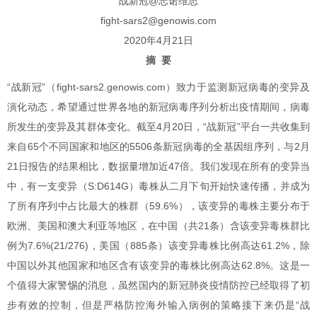
战新冠@志诺维思
fight-sars2@genowis.com
2020年4月21日
摘 要
“战新冠”（fight-sars2.genowis.com）致力于监测新冠病毒的变异及
演化动态，希望通过世界各地的新冠病毒序列分析出疫情期间，病毒
所发生的变异及其群体变化。截至4月20日，“战新冠”平台一共收集到
来自65个不同国家和地区的5506条新冠病毒的全基因组序列，与2月
21日报告的结果相比，数据量增加近47倍。我们发现在所有的变异当
中，有一支变异（S:D614G）毒株从二月下旬开始快速传播，并成为
了所有序列中占比最大的株群（59.6%），该变异的毒株主要分布于
欧洲、美国和澳大利亚等地区，在中国（共21条）含该变异毒株群比
例为7.6%(21/276)，美国（885条）该变异毒株比例高达61.2%，除
中国以外其他国家和地区含有该变异的毒株比例高达62.8%。
这是一
个值得大家警惕的消息，虽然国内的新冠肺炎疫情防控已经取得了初
步有效的控制，但是严格防控海外输入病例的策略接下来仍是“战