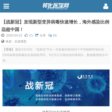
【战新冠】发现新型变异病毒快速增长，海外感染比例
远超中国！
2020-04-22
(
7
)
分享
(0)
来源：志诺维思
【导读】
截至4月20日，“战新冠”平台一共收集到来自65个不同国家和地区的
5506条新冠病毒的全基因组序列，与2月21日报告的结果相比，数据量增加近47
倍。