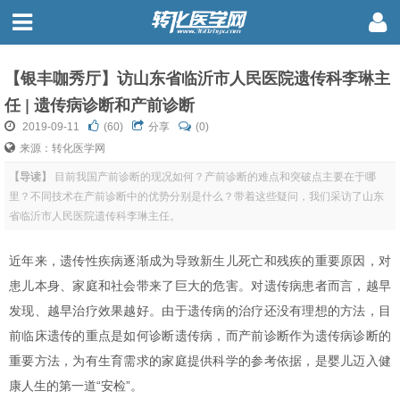
【银丰咖秀厅】访山东省临沂市人民医院遗传科李琳主
任 | 遗传病诊断和产前诊断
2019-09-11
(
60
)
分享
(0)
来源：转化医学网
【导读】
目前我国产前诊断的现况如何？产前诊断的难点和突破点主要在于哪
里？不同技术在产前诊断中的优势分别是什么？带着这些疑问，我们采访了山东
省临沂市人民医院遗传科李琳主任。
近年来，遗传性疾病逐渐成为导致新生儿死亡和残疾的重要原因，对
患儿本身、家庭和社会带来了巨大的危害。对遗传病患者而言，越早
发现、越早治疗效果越好。由于遗传病的治疗还没有理想的方法，目
前临床遗传的重点是如何诊断遗传病，而产前诊断作为遗传病诊断的
重要方法，为有生育需求的家庭提供科学的参考依据，是婴儿迈入健
康人生的第一道“安检”。