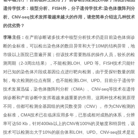
遗传学技术：核型分析、
FISH
外，分子遗传学技术
:
染色体微阵列分
析、
CNV-seq
技术发挥着越来越大的作用，请您简单介绍这几种技术
的优劣势？
李琳主任：
在产前诊断诸多技术中核型分析技术仍是目前染色体病诊
断的金标准，可以检出染色体的数目异常和大于
10M
的结构异常，地
市级以上医院已普遍开展
；
但该技术需要熟练的操作人员，较长的检
测周期（
2-3
周出结果），不能检测
LOH
、
UPD
等。
FISH
技术
只能针
对已知的染色体片段或基因位点进行靶向检测，由于受探针数量的限
制，每次检测的位点有限，也不
能检测
LOH、
UPD
。目前分子遗传学
技术发展迅猛，
染色体微阵列分析（
CMA
）、
CNV-seq
等技术在遗传
病诊断和产前诊断中发挥着越来越重要的作用。这两种技术检测原理
不同，但都可检测全基因组的拷贝数变异（
CNV
）。
作为
CNV
检测的
金标准，
CMA
技术已在临床应用多年，已形成相对成熟的体系，
分辨
率可达
50 Kb
，针对
400kb
以上的
CNV
有
100%
的灵敏度和特异性，
该
技术可以检测出
大于
10%
的嵌合体和
LOH
、
UPD
。
CNV-seq
技术是
近