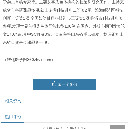
学杂志审稿专家等。主要从事染色体疾病的检验和研究工作。主持完
成省市科研课题多项,获山东省科技进步二等奖2项、淮海经济区料技
创新一等奖1项,全国妇幼健康科技进步三等奖1项,临沂市科技进步奖
多项,发现世界首报染色体异常核型196例,在国内、外核心期刊发表论
文140余篇,其中SC收录8篇。目前主持山东省重点研发计划课题和山
东省自然基金课题各一项。
（转化医学网360zhyx.com）
赞一个(
60
)
相关资讯
热门评论
还没有人评论，赶快抢个沙发