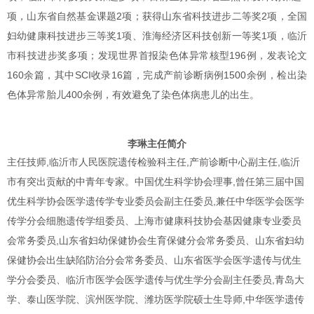
项，山东省自然基金课题
2
项；获得山东省科技进步二等奖
2
项，全国
妇幼健康科技进步三等奖
1
项、淮海经济区科技创新一等奖
1
项，临沂
市科技进步奖多项；发现世界首报染色体异常核型
196
例，发表论文
160
余篇，其中
SCI
收录
16
篇，完成产前诊断病例
1500
余例，检出染
色体异常胎儿
400
余例，有效避免了染色体病患儿的出生。
李琳主任简介
主任技师,临沂市人民医院遗传检验科主任,产前诊断中心副主任,临沂
市有突出贡献的中青年专家。中国优生科学协会理事,曾任第三届中国
优生科学协会医学遗传学专业委员会副主任委员,兼任中华医学会医学
传学分会细胞遗传学组委员、上海市健康科技协会基因健康专业委员
会常务委员,山东省妇幼保健协会生育保健分会常务委员、山东省妇幼
保健协会出生缺陷防治分会常务委员、山东省医学会医学遗传与优生
学分会委员、临沂市医学会医学遗传与优生学分会副主任委员,青岛大
学、泰山医学院、滨州医学院、潍坊医学院硕士生导师,中华医学遗传