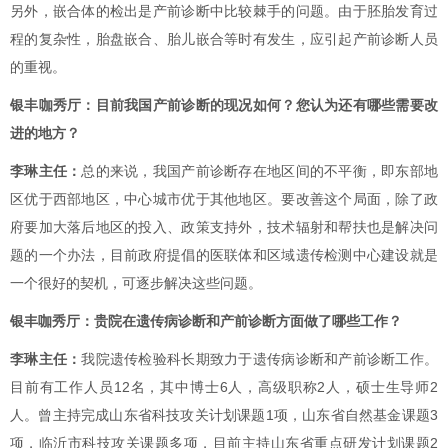
另外，嵌合体的检出是产前诊断中比较棘手的问题。由于胚胎发育过
程的复杂性，胎盘嵌合、胎儿嵌合等时有发生，应引起产前诊断人员
的重视。
银丰咖秀厅：
目前我国产前诊断的现况如何？您认为还有哪些需要改
进的地方？
李琳主任：
总的来说，我国产前诊断存在地区间的不平衡，即东部地
区优于西部地区，中心城市优于其他地区。
要改善这个局面，除了政
府要加大落后地区的投入、政策支持外，技术辐射和帮扶也是解决问
题的一个办法，目前政府提倡的医联体和区域遗传检测中心建设就是
一个很好的契机，可逐步解决这些问题。
银丰咖秀厅：
贵院在遗传病诊断和产前诊断方面做了哪些工作？
李琳主任：
我院遗传检验科长期致力于遗传病诊断和产前诊断工作。
目前有工作人员
12
名，其中博士
6
人，高级职称
2
人，硕士生导师
2
人。曾主持完成山东省科技攻关计划课题
1
项，山东省自然基金课题
3
项，临沂市科技攻关课题多项，目前主持山东省重点研发计划课题
2