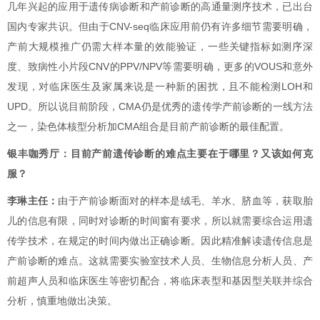
几年兴起的
应用于遗传病诊断和产前诊断的高通量测序技术，已出台
国内专家共识。但由于
CNV-seq
临床应用前仍有许多细节需要明确，
产前大规模推广仍需大样本量的效能验证，一些关键指标如测序深
度、致病性小片段
CNV
的
PPV/NPV
等需要明确，更多的
VOUS
和意外
发现，对临床医生及家属来说是一种新的困扰，且不能检测
LOH
和
UPD
。
所以说目前阶段，
CMA
仍是优秀的遗传学产前诊断的一线方法
之一，染色体核型分析加
CMA
组合是目前产前诊断的最佳配置。
银丰咖秀厅：
目前产前遗传诊断的难点主要在于哪里？又该如何克
服？
李琳主任：
由于产前诊断面对的样本是绒毛、羊水、脐血等，获取胎
儿的信息有限，同时对诊断的时间窗有要求，所以就需要综合运用遗
传学技术，在规定的时间内做出正确诊断。因此
精准解读遗传信息是
产前诊断的难点
。这就需要实验室技术人员、生物信息分析人员、产
前超声人员和临床医生等密切配合，将临床表型和基因型关联并综合
分析，慎重地做出决策。