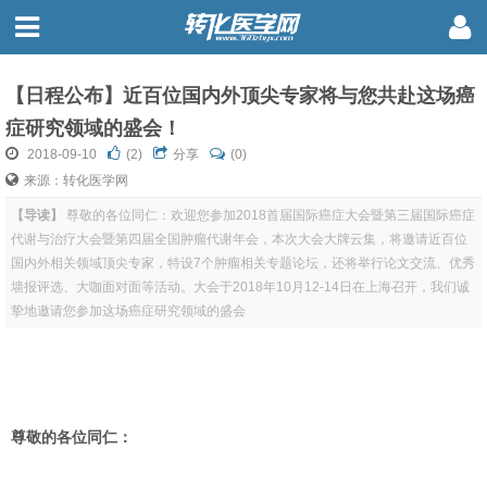
【日程公布】近百位国内外顶尖专家将与您共赴这场癌
症研究领域的盛会！
2018-09-10
(
2
)
分享
(0)
来源：转化医学网
【导读】
尊敬的各位同仁：欢迎您参加2018首届国际癌症大会暨第三届国际癌症
代谢与治疗大会暨第四届全国肿瘤代谢年会，本次大会大牌云集，将邀请近百位
国内外相关领域顶尖专家，特设7个肿瘤相关专题论坛，还将举行论文交流、优秀
墙报评选、大咖面对面等活动。大会于2018年10月12-14日在上海召开，我们诚
挚地邀请您参加这场癌症研究领域的盛会
尊敬的各位同仁：