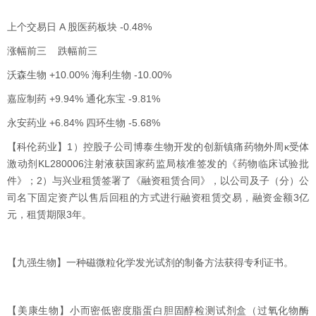
上个交易日 A 股医药板块 -0.48%
涨幅前三 跌幅前三
沃森生物 +10.00% 海利生物 -10.00%
嘉应制药 +9.94% 通化东宝 -9.81%
永安药业 +6.84% 四环生物 -5.68%
【科伦药业】1）控股子公司博泰生物开发的创新镇痛药物外周κ受体
激动剂KL280006注射液获国家药监局核准签发的《药物临床试验批
件》；2）与兴业租赁签署了《融资租赁合同》，以公司及子（分）公
司名下固定资产以售后回租的方式进行融资租赁交易，融资金额3亿
元，租赁期限3年。
【九强生物】一种磁微粒化学发光试剂的制备方法获得专利证书。
【美康生物】小而密低密度脂蛋白胆固醇检测试剂盒（过氧化物酶