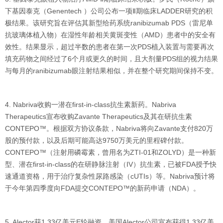
下基因泰克（Genentech ）公司公布一项Ⅱ期临床LADDER研究的积
极结果。该研究旨在评估其新型给药系统ranibizumab PDS（雷尼单
抗玻璃体植入物）在湿性年龄相关黄斑变性（AMD）患者中的安全有
效性。结果显示，超过半数的患者在第一次PDS植入装置与需要再次
填充药物之间经过了6个月或更久的时间，且大剂量PDS组的视力结果
与每月的ranibizumab眼注射结果相似，并在整个研究期间保持不变。
4. Nabriva收购一潜在first-in-class抗生素新药。Nabriva
Therapeutics宣布收购Zavante Therapeutics及其在研抗生素
CONTEPO™。根据双方协议条款，Nabriva将向Zavante支付820万
股的预付款，以及后期可能高达9750万美元的里程碑付款。
CONTEPO™（注射用磷霉素，曾用名为ZTI-01和ZOLYD）是一种新
型、潜在first-in-class的在研静脉注射（IV）抗生素，已被FDA授予快
速通道资格，用于治疗复杂性尿路感染（cUTIs）等。Nabriva预计将
于今年第四季度向FDA提交CONTEPO™的新药申请（NDA）。
5. Alector获1.33亿美元E轮融资。美国Alector公司宣布获得1.33亿美