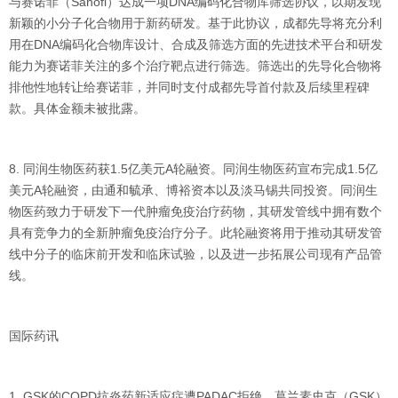
与赛诺菲（Sanofi）达成一项DNA编码化合物库筛选协议，以期发现
新颖的小分子化合物用于新药研发。基于此协议，成都先导将充分利
用在DNA编码化合物库设计、合成及筛选方面的先进技术平台和研发
能力为赛诺菲关注的多个治疗靶点进行筛选。筛选出的先导化合物将
排他性地转让给赛诺菲，并同时支付成都先导首付款及后续里程碑
款。具体金额未被批露。
8. 同润生物医药获1.5亿美元A轮融资。同润生物医药宣布完成1.5亿
美元A轮融资，由通和毓承、博裕资本以及淡马锡共同投资。同润生
物医药致力于研发下一代肿瘤免疫治疗药物，其研发管线中拥有数个
具有竞争力的全新肿瘤免疫治疗分子。此轮融资将用于推动其研发管
线中分子的临床前开发和临床试验，以及进一步拓展公司现有产品管
线。
国际药讯
1. GSK的COPD抗炎药新适应症遭PADAC拒绝。葛兰素史克（GSK）