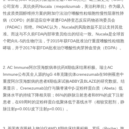
公司宣布，其抗炎药Nucala（mepolizumab，美泊利单抗）作为吸入
性皮质类固醇维持方案的附加疗法治疗嗜酸性粒细胞性慢性阻塞性肺
病（COPD）的新适应症申请遭FDA肺变态反应药物咨询委员会
（PADAC）拒绝。PADAC认为，Nucala的风险效益不足以支持其批
准。而这与不久前FDA内部审查员给出的结论一致。Nucala是全球首
个靶向IL-5的生物疗法，于2015年获FDA批准治疗重度嗜酸性粒细胞
哮喘，并于2017年获FDA批准治疗嗜酸性肉芽肿血管炎（EGPA）。
2. AC Immune阿尔茨海默病单抗药Ⅱ期临床结果积极。瑞士AC
Immune公布其全人源的IgG 4单克隆抗体crenezumab在98例罹患中
重度阿尔茨海默病的患者Ⅱ期临床试验ABBY及BLAZE的研究数据。结
果显示， Crenezumab治疗与脑脊液中β-淀粉样蛋白质（Abeta）低
聚体水平的持续下降相关联；86%的静脉注射患者和89%的皮下注射
患者，在69周时的淀粉样蛋白低聚体低于基线水平（相较安慰剂，静
脉注射p<0.001/皮下注射p<0.001）。
3. 基因泰克眼植入物治疗AMD Ⅱ期临床结果积极。罗氏（Roche）旗