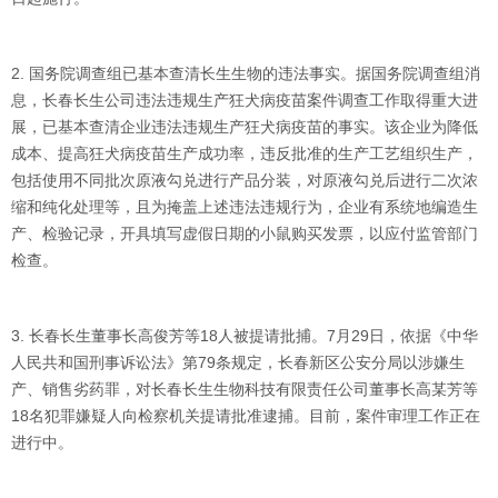
2. 国务院调查组已基本查清长生生物的违法事实。据国务院调查组消
息，长春长生公司违法违规生产狂犬病疫苗案件调查工作取得重大进
展，已基本查清企业违法违规生产狂犬病疫苗的事实。该企业为降低
成本、提高狂犬病疫苗生产成功率，违反批准的生产工艺组织生产，
包括使用不同批次原液勾兑进行产品分装，对原液勾兑后进行二次浓
缩和纯化处理等，且为掩盖上述违法违规行为，企业有系统地编造生
产、检验记录，开具填写虚假日期的小鼠购买发票，以应付监管部门
检查。
3. 长春长生董事长高俊芳等18人被提请批捕。7月29日，依据《中华
人民共和国刑事诉讼法》第79条规定，长春新区公安分局以涉嫌生
产、销售劣药罪，对长春长生生物科技有限责任公司董事长高某芳等
18名犯罪嫌疑人向检察机关提请批准逮捕。目前，案件审理工作正在
进行中。