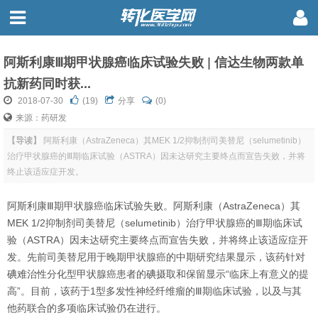
阿斯利康Ⅲ期甲状腺癌临床试验失败 | 信达生物两款单
抗新药同时获...
2018-07-30
(
19
)
分享
(0)
来源：药研发
【导读】
阿斯利康（AstraZeneca）其MEK 1/2抑制剂司美替尼（selumetinib）
治疗甲状腺癌的Ⅲ期临床试验（ASTRA）因未达研究主要终点而宣告失败，并将
终止该适应症开发。
阿斯利康Ⅲ期甲状腺癌临床试验失败。阿斯利康（AstraZeneca）其
MEK 1/2抑制剂司美替尼（selumetinib）治疗甲状腺癌的Ⅲ期临床试
验（ASTRA）因未达研究主要终点而宣告失败，并将终止该适应症开
发。先前司美替尼用于晚期甲状腺癌的中期研究结果显示，该药针对
碘难治性分化型甲状腺癌患者的碘摄取和保留显示“临床上有意义的提
高”。目前，该药于1型多发性神经纤维瘤的Ⅲ期临床试验，以及与其
他药联合的多项临床试验仍在进行。