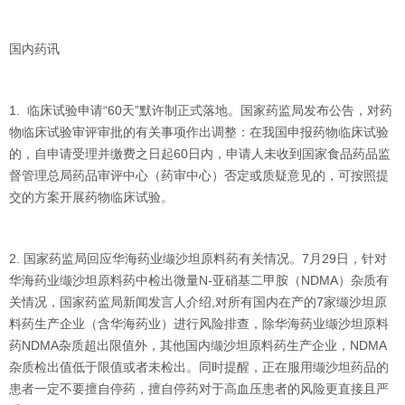
国内药讯
1. 临床试验申请“60天”默许制正式落地。国家药监局发布公告，对药
物临床试验审评审批的有关事项作出调整：在我国申报药物临床试验
的，自申请受理并缴费之日起60日内，申请人未收到国家食品药品监
督管理总局药品审评中心（药审中心）否定或质疑意见的，可按照提
交的方案开展药物临床试验。
2. 国家药监局回应华海药业缬沙坦原料药有关情况。7月29日，针对
华海药业缬沙坦原料药中检出微量N-亚硝基二甲胺（NDMA）杂质有
关情况，国家药监局新闻发言人介绍,对所有国内在产的7家缬沙坦原
料药生产企业（含华海药业）进行风险排查，除华海药业缬沙坦原料
药NDMA杂质超出限值外，其他国内缬沙坦原料药生产企业，NDMA
杂质检出值低于限值或者未检出。同时提醒，正在服用缬沙坦药品的
患者一定不要擅自停药，擅自停药对于高血压患者的风险更直接且严