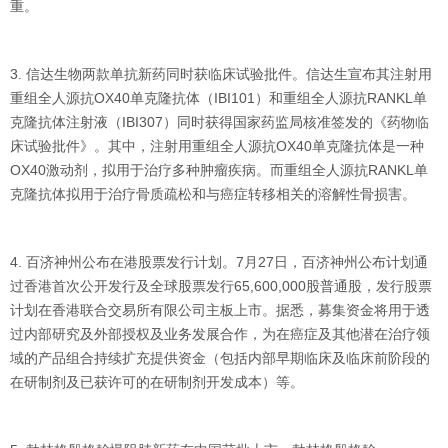
重。
3. 信达生物两款单抗新药同时获临床试验批件。信达生宣布其注射用
重组全人源抗OX40单克隆抗体（IBI101）和重组全人源抗RANKL单
克隆抗体注射液（IBI307）同时获得国家药监局核准签发的《药物临
床试验批件》。其中，注射用重组全人源抗OX40单克隆抗体是一种
OX40激动剂，拟用于治疗多种肿瘤疾病。而重组全人源抗RANKL单
克隆抗体拟用于治疗骨质疏松和与癌症转移相关的溶解性骨损害。
4. 百济神州公布在港股票发行计划。7月27日，百济神州公布计划通
过香港首次公开发行及全球股票发行65,600,000股普通股，发行股票
计划在香港联合交易所有限公司主板上市。据悉，募集资金将用于透
过内部研究及外部授权及业务发展合作，为在癌症及其他潜在治疗领
域的产品组合持续扩充提供资金（包括内部早期临床及临床前阶段的
在研制剂及已获许可的在研制剂开发成本）等。