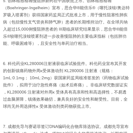
5. 勃林格殷格翰慢阻肺新药在中国获批上市。勃林格殷格翰
（Boehringer-Ingelheim）宣布，思合华®能倍乐®（噻托溴铵/奥达特
罗吸入喷雾剂）获得国家药监局正式批准上市，用于慢性阻塞性肺疾
病（包括慢性支气管炎和肺气肿）患者的长期维持治疗。在全球共纳
入超过15,000例慢阻肺患者的 III期临床研究结果显示，思合华®能倍
乐®较噻托溴铵喷雾剂进一步改善慢阻肺的主要临床指标（包括肺功
能、呼吸困难等），且安全性与单药治疗相当。
6. 科伦药业KL280006注射液获临床试验批件。科伦药业宣布其开发
的创新镇痛药物外周κ受体激动剂 KL280006 注射液（规格：
1mL:0.1mg； 10mL:2mg）获国家药监局核准签发的《药物临床试验
批件》，拟用于治疗急性疼痛（如术后疼痛）。非临床研究数据证实
，KL280006 注射液对外周κ 受体具有高亲和性和高选择性，不易透
过血脑屏障，镇痛效果确切，兼具良好的安全性和耐受性。目前，全
球尚无外周选择性κ 受体激动剂类药物获批上市。
7. 成都先导与赛诺菲签订DNA编码化合物库筛选协议。成都先导宣布