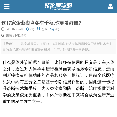
这17家企业卖点各有千秋,你更看好谁?
2018-05-28
(
2
)
分享
(0)
来源：IVD联盟
【导读】
1、达安基因国内主要PCR试剂供应商达安基因是以分子诊断技术为主
导的,集临床检验试剂和仪器的研发、生产、销售以及全国连锁...
什么是体外诊断呢？目前，比较多被使用的释义是：在人体
之外，通过对人体样本进行检测而获取临床诊断信息，进而
判断疾病或机体功能的产品和服务。据统计，目前全球医疗
决策中约有
三分之二
是基于诊断信息作出的，因此进一步提
升诊断技术和手段，为人类疾病预防、诊断、治疗提供更科
学的决策依尤为重要，而体外诊断在未来将会成为医疗产业
重要的发展方向之一。