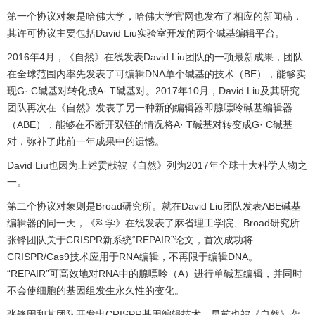
第一个协议对象是哈佛大学，哈佛大学官网也发布了相应的新闻稿，
其许可协议主要包括David Liu实验室开发的两个碱基编辑平台。
2016年4月，《自然》在线发表David Liu团队的一项最新成果，团队
在全球范围内率先发表了可编辑DNA单个碱基的技术（BE），能够实
现G· C碱基对转化成A· T碱基对。2017年10月，David Liu及其研究
团队再次在《自然》发表了另一种新的编辑器即腺嘌呤碱基编辑器
（ABE），能够在不断开双链的情况将A· T碱基对转变成G· C碱基
对，弥补了此前一年成果中的遗憾。
David Liu也因为上述贡献被《自然》列为2017年全球十大科学人物之
一。
第二个协议对象则是Broad研究所。就在David Liu团队发表ABE碱基
编辑器的同一天，《科学》在线发表了麻省理工学院、Broad研究所
张锋团队关于CRISPR新系统“REPAIR”论文，首次成功将
CRISPR/Cas9技术应用于RNA编辑，不再限于编辑DNA。
“REPAIR”可高效地对RNA中的腺嘌呤（A）进行单碱基编辑，并同时
不会使细胞的基因组发生永久性的变化。
张锋因和其团队开发出CRISPR基因编辑技术，早前也被《自然》杂