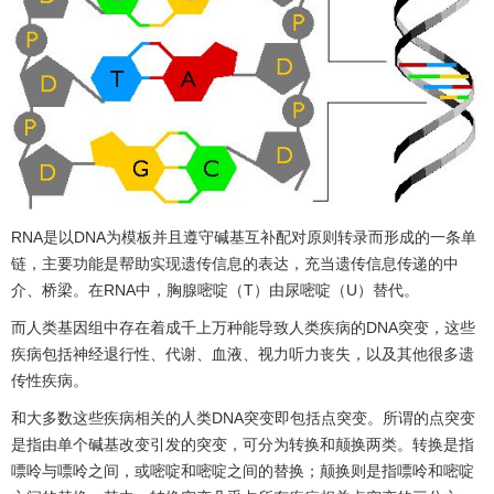
RNA是以DNA为模板并且遵守碱基互补配对原则转录而形成的一条单
链，主要功能是帮助实现遗传信息的表达，充当遗传信息传递的中
介、桥梁。在RNA中，胸腺嘧啶（T）由尿嘧啶（U）替代。
而人类基因组中存在着成千上万种能导致人类疾病的DNA突变，这些
疾病包括神经退行性、代谢、血液、视力听力丧失，以及其他很多遗
传性疾病。
和大多数这些疾病相关的人类DNA突变即包括点突变。所谓的点突变
是指由单个碱基改变引发的突变，可分为转换和颠换两类。转换是指
嘌呤与嘌呤之间，或嘧啶和嘧啶之间的替换；颠换则是指嘌呤和嘧啶