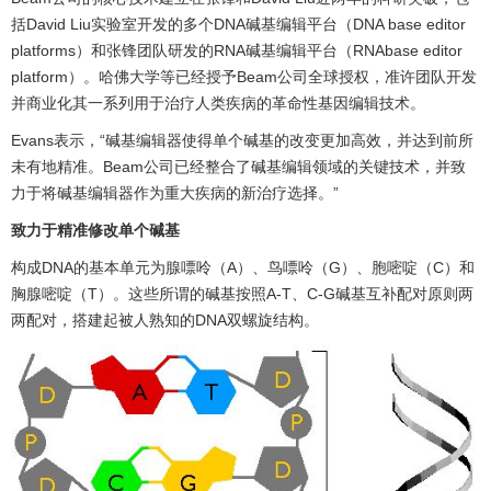
括David Liu实验室开发的多个DNA碱基编辑平台（DNA base editor
platforms）和张锋团队研发的RNA碱基编辑平台（RNAbase editor
platform）。哈佛大学等已经授予Beam公司全球授权，准许团队开发
并商业化其一系列用于治疗人类疾病的革命性基因编辑技术。
Evans表示，“碱基编辑器使得单个碱基的改变更加高效，并达到前所
未有地精准。Beam公司已经整合了碱基编辑领域的关键技术，并致
力于将碱基编辑器作为重大疾病的新治疗选择。”
致力于精准修改单个碱基
构成DNA的基本单元为腺嘌呤（A）、鸟嘌呤（G）、胞嘧啶（C）和
胸腺嘧啶（T）。这些所谓的碱基按照A-T、C-G碱基互补配对原则两
两配对，搭建起被人熟知的DNA双螺旋结构。