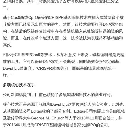
之间的替换。其中，转换突变几乎占所有疾病相关点突变的三分之
二。
基于Cas9酶或Cpf1酶等的CRISPR基因编辑技术在插入或敲除多个核
苷酸方面已经显示出巨大的潜力。然而，该技术需要打开DNA双链结
构，在随后的双链修复过程中存在着随机插入或敲除等错误编辑的风
险。而且，在修改单个碱基方面，这一技术被认为表现得不够精确和
高效。
相比于CRISPR/Cas9等技术，从某种意义上来说，碱基编辑器是更精
准的工具。它可以保证DNA双链不会断裂，同时高效替换特定碱基。
David Liu曾形容，“CRISPR就像剪刀，而碱基编辑器就像铅笔一
样。”
多项核心技术在手
公司新闻稿提到，目前已获得了多项碱基编辑技术的商业许可。
核心技术正是来源于张锋和David Liu这两位创始人的实验室，此外也
从基因编辑公司Editas收购了部分专利。Editas公司实际上也是由张锋
及遗传学界大牛George M. Church等人于2013年11月联合创办，并
于2016年1月成为CRISPR基因编辑领域首家发起IPO的公司。