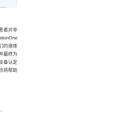
）
患者对非
onOne
们的液体
并最终为
破性设备认定
也将帮助
on