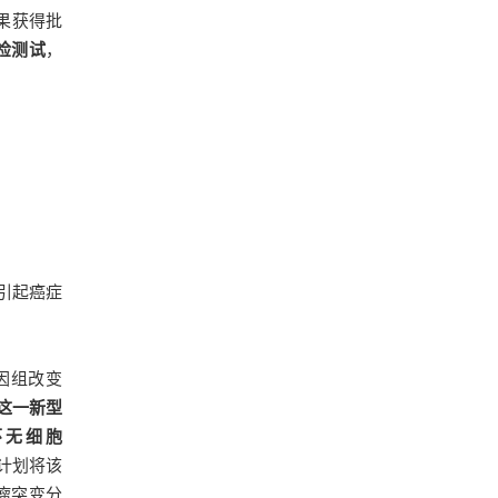
果获得批
检测试
，
引起癌症
因组改变
这一新型
环无细胞
ine计划将该
瘤突变分