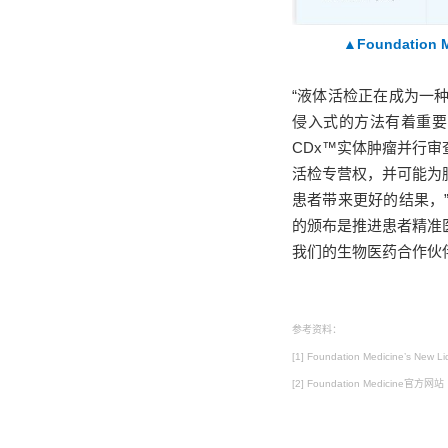
▲
Foundatio
“液体活检正在成为一
侵入式的方法有着重要需
CDx™实体肿瘤并行
活检专营权，并可能为
患者带来更好的结果，”Fou
的颁布是推进患者精准
我们的生物医药合作伙
参考资料：
[1] Foundation Medicine’s New Li
[2] Foundation Medicine官方网站