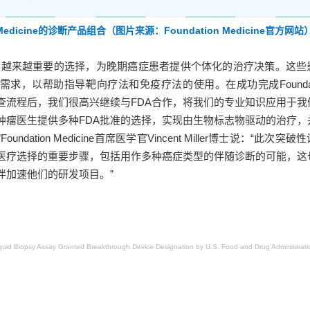
n Medicine的诊断产品组合（图片来源：Foundation Medicine官方网站
种越来越重要的选择，为晚期癌症患者提供个体化的治疗决策。这些
求，以帮助指导靶向疗法和免疫疗法的使用。在成功完成Foundati
审查流程后，我们很高兴继续与FDA合作，将我们的专业知识应用于我
肿瘤医生提供多种FDA批准的选择，实现由生物标志物驱动的治疗，
ndation Medicine首席医学官Vincent Miller博士说：“此次突
医疗选择的重要步骤，包括用作多种癌症类型的伴随诊断的可能，这
伴加速他们的研发项目。”
quid Biopsy Assay Granted Breakthrough Device Designation by U.S. Food and Drug Administrati