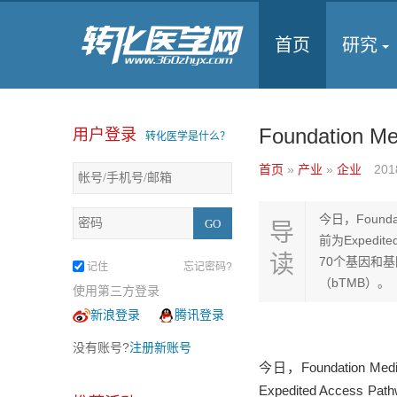
首页
研究
Foundatio
用户登录
转化医学是什么？
首页
»
产业
»
企业
201
今日，Foun
导
前为Expedit
读
70个基因和
记住
忘记密码?
（bTMB）。
使用第三方登录
新浪登录
腾讯登录
没有账号?
注册新账号
今日，Foundatio
Expedited Acce