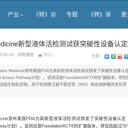
产业
《转》访
专题
《转》译
更
n Medicine新型液体活检测试获突破性设备认定
8-04-28
药明康德
赞(
2
)
分享：
dation Medicine宣布美国FDA为其新型液体活检测试颁发了突破性设备认
ed Access Pathway计划）。该测试是FoundationACT®的扩展版本，将
基因组生物标志物，用于检测微卫星不稳定性（MSI）和血液肿瘤突变负荷
n Medicine宣布美国FDA为其新型液体活检测试颁发了突破性设备认
ss Pathway计划）。该测试是FoundationACT®的扩展版本，将包括超过