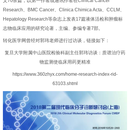
文
70
余篇，以第一作者或通讯作者在
Clinical Cancer
Research
、
BMC Cancer
、
Clinica Chimica Acta
、
CCLM
、
Hepatology Research
等杂志上发表
17
篇液体活检和肿瘤标
志物临床应用的研究论著，主编、参编专著
7
部。
转化医学网曾经对郭玮老师进行过访谈，链接如下：
复旦大学附属中山医院检验科副主任郭玮访谈：质谱治疗药
物监测使临床用药更精准
https://www.360zhyx.com/home-research-index-rid-
63103.shtml