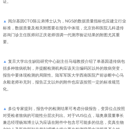
证。
▲
阅尔基因CTO陈云弟博士认为，NGS的数据质量指标也应建立行业
标准，数据质量及相关附图要在报告中体现，北京协和医院儿科遗传
咨询门诊主任医师邱正庆老师强调一代测序验证结果的附图尤其重
要。
▲
复旦大学出生缺陷研究中心副主任马端教授介绍了单基因遗传病包
括多种致病机制，并提醒检测机构应该关注编码区以外的致病突变，
报告中要体现检测的局限性。陆军军医大学西南医院产前诊断中心马
永毅老师补充到，报告正文以外的附件也应该按照一定的标准规范
化。
▲
多位专家提到，报告中的检测结果可考虑分级报告，变异位点按照
对受检者致病的可能性分层次列出。对于VUS位点，瑞奥康晨董事长
兼总经理杨旭博士认为应该在附件中包含尽可能多的信息，奕真生物