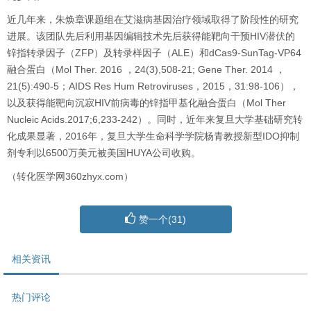
近几年来，朱焕章课题组在艾滋病基因治疗领域取得了阶段性的研究
进展。该团队先后利用基因编辑技术先后获得能靶向干预
HIV
潜伏的
锌指转录因子（
ZFP
）及转录样因子（
ALE
）和
dCas9-SunTag-VP64
融合蛋白（
Mol Ther. 2016
，
24(3),508-21; Gene Ther. 2014
，
21(5):490-5
；
AIDS Res Hum Retroviruses
，
2015
，
31:98-106
），
以及获得能靶向沉寂
HIV
前病毒的锌指甲基化融合蛋白（
Mol Ther
Nucleic Acids.2017;6,233-242
）。同时，近年来复旦大学基础研究转
化成果显著，
2016
年，复旦大学生命科学学院杨青教授新型
IDO
抑制
剂专利以
6500
万美元被美国
HUYA
公司收购。
（转化医学网360zhyx.com）
赞一个(
31
)
相关资讯
热门评论