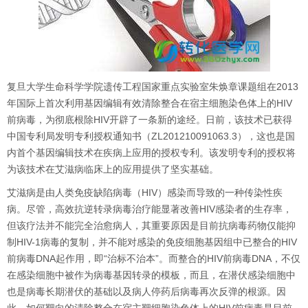
复旦大学生命科学学院遗传工程国家重点实验室朱焕章课题组在
2013
年国际上首次利用基因编辑有效清除整合在宿主细胞染色体上的
HIV
前病毒，为彻底根除
HIV
开辟了一条新的途经。日前，该技术已获得
中国专利局发明专利授权通知书（
ZL201210091063.3
），这也是国
内首个基因编辑技术在疾病上应用的授权专利。该发明专利的授权将
为该技术在艾滋病临床上的应用提供了坚实基础。
艾滋病是由人类免疫缺陷病毒（
HIV
）感染而导致的一种传染性疾
病。尽管，高效抗逆转录病毒治疗能显著改善
HIV
感染者的生存率，
但该疗法并不能完全治愈病人，其重要原因是目前抗病毒药物仅能抑
制
HIV-1
病毒的复制，并不能对感染的免疫细胞基因组中已整合的
HIV
前病毒
DNA
起作用，即“治标不治本”。而整合的
HIV
前病毒
DNA
，不仅
在感染细胞中被作为病毒基因转录的模板，而且，在潜伏感染细胞中
也是病毒长期潜伏的基础以及病人停药后病毒再次反弹的根源。因