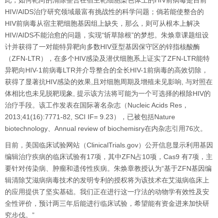
此，如何靶向的清除整合在宿主靶细胞染色体上的
HIV
前病毒是目前
HIV/AIDS
治疗研究领域最富有挑战性的科学问题；倘若能使整合的
HIV
前病毒从宿主靶细胞基因组上缺失，那么，则可从根本上解决
HIV/AIDS
不能治愈的问题，实现“斩草除根”的梦想。朱焕章课题组设
计并获得了一对能特异靶向多数
HIV
亚型基因保守区的锌指核酸酶
（
ZFN-LTR
），在多个
HIV
感染及潜伏细胞系上证实了
ZFN-LTR
能特
异靶向
HIV-1
前病毒
LTR
并介导整合的全长
HIV-1
前病毒的高效切除，
获得了显著抗
HIV
感染的效果
,
且对细胞周期及增殖未见影响
,
与对照在
体相比也未见脱靶现象
,
提示该方法将可能为一个可选择的根除
HIV
的
治疗手段。该工作发表在国际著名杂志（
Nucleic Acids Res
，
2013;41(16):7771-82, SCI IF= 9.23
），已被包括
Nature
biotechnology
、
Annual review of biochemisry
在内杂志引用
76
次。
目前，美国临床试验网站（
ClinicalTrials.gov
）公开信息显示利用基因
编辑治疗疾病的临床试验有
17
项，其中
ZFN
占
10
项，
Cas9
有
7
项，主
要针对传染病、肿瘤和遗传性疾病。朱焕章教授认为“基于
ZFN
基因编
辑清除艾滋病病毒技术的发明专利的授权将为该技术在艾滋病临床上
的应用提供了坚实基础。我们正在进行这一疗法的动物学有效性及安
全性评价，预计两三年后能进行临床试验，希望能有资金进来加快研
究步伐。”