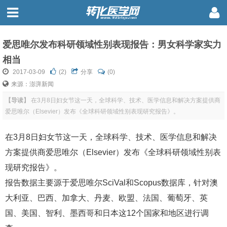
爱思唯尔发布科研领域性别表现报告：男女科学家实力
相当
2017-03-09
(
2
)
分享
(0)
来源：澎湃新闻
【导读】
在3月8日妇女节这一天，全球科学、技术、医学信息和解决方案提供商
爱思唯尔（Elsevier）发布《全球科研领域性别表现研究报告》。
在3月8日妇女节这一天，全球科学、技术、医学信息和解决
方案提供商爱思唯尔（Elsevier）发布《全球科研领域性别表
现研究报告》。
报告数据主要源于爱思唯尔SciVal和Scopus数据库，针对澳
大利亚、巴西、加拿大、丹麦、欧盟、法国、葡萄牙、英
国、美国、智利、墨西哥和日本这12个国家和地区进行调