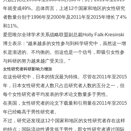
年就变成49%。总体而言，上述12个国家和地区的女性研究
者数量分别于1996年至2000年及2011年至2015年增长了4%
和11%。
爱思唯尔全球学术关系战略联盟副总裁Holly Falk-Kresinski
博士表示：“越来越多的女性参与到科学研究中，虽然这一增
长是渐进的、不均衡的。但这也是一个信号，即吸引女性参
与科研的努力越来越广受关注。”
女性研究者科研影响力增加
在这份研究中，日本的情况最为特殊。尽管在2011年至2015
年，日本女性研究者人数只占总研究者人数的五分之一，但
每个女性研究者平均发表的学术论文数量多于男性。
在美国，女性研究者的论文下载量和引用量在2011年至2015
年已经略高于男性研究者。
不过，研究还发现这12个国家和地区的女性研究者存在这样
的特点：国际流动性通常低于男性，即女性研究者通过国际