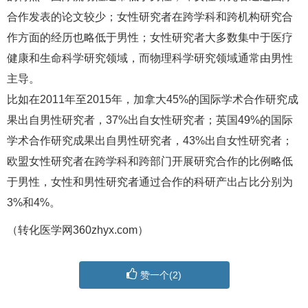
合作发表的论文较少；女性研究者在跨学科和跨机构研究合
作方面的经历也略低于男性；女性研究者大多数集中于医疗
健康和生命科学研究领域，而物理科学研究领域通常由男性
主导。
比如在2011年至2015年，加拿大45%的国际学术合作研究成
果出自男性研究者，37%出自女性研究者；英国49%的国际
学术合作研究成果出自男性研究者，43%出自女性研究者；
欧盟女性研究者在跨学科和跨部门开展研究合作的比例略低
于男性，女性和男性研究者通过合作的科研产出占比分别为
3%和4%。
（转化医学网360zhyx.com）
赞一个(
2
)