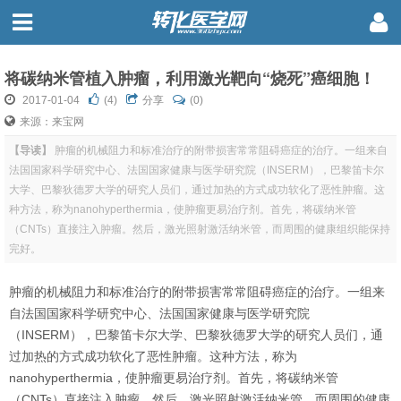
将碳纳米管植入肿瘤，利用激光靶向“烧死”癌细胞！
2017-01-04
(
4
)
分享
(0)
来源：来宝网
【导读】
肿瘤的机械阻力和标准治疗的附带损害常常阻碍癌症的治疗。一组来自
法国国家科学研究中心、法国国家健康与医学研究院（INSERM），巴黎笛卡尔
大学、巴黎狄德罗大学的研究人员们，通过加热的方式成功软化了恶性肿瘤。这
种方法，称为nanohyperthermia，使肿瘤更易治疗剂。首先，将碳纳米管
（CNTs）直接注入肿瘤。然后，激光照射激活纳米管，而周围的健康组织能保持
完好。
肿瘤的机械阻力和标准治疗的附带损害常常阻碍癌症的治疗。一组来
自法国国家科学研究中心、法国国家健康与医学研究院
（
INSERM
），巴黎笛卡尔大学、巴黎狄德罗大学的研究人员们，通
过加热的方式成功软化了恶性肿瘤。这种方法，称为
nanohyperthermia
，使肿瘤更易治疗剂。首先，将碳纳米管
（
CNTs
）直接注入肿瘤。然后，激光照射激活纳米管，而周围的健康