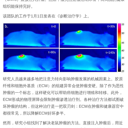
组织能保持完好。
该团队的工作于
1
月
1
日发表在《诊断治疗学》上。
研究人员越来越多地把注意力转向影响肿瘤发展的机械因素上。胶原
纤维和细胞外基质（
ECM
）的组建异常会使肿瘤变硬。除了作为恶性
肿瘤的一个标志，这样硬化可以帮助癌细胞进行增殖和转移。此外，
ECM
形成的物理屏障会限制肿瘤渗透治疗剂。各种治疗方法都试图破
坏肿瘤的结构，但这种治疗是一把双刃剑：
ECM
在肿瘤和健康器官中
都很常见，所以降解
ECM
好坏参半。
然而，研究小组找到了解决老鼠肿瘤的方法。直接注入肿瘤后，用近