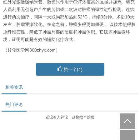
红外光激活碳纳米管。激光只作用于
CNT
浓度高的区域并加热。研究
人员利用无创超声产生的剪切或二次波对肿瘤的弹性进行检测。连续
进行两次治疗，间隔一天或局部加热到
52
°C，持续
3
分钟。术后
10
天
左右，肿瘤逐渐软化。在这之前，肿瘤变得更加僵硬
.
。该技术使得胶
原纤维变性，降低了肿瘤局部的硬度和肿瘤体积。它破坏肿瘤微环
境，证明可能是有效的辅助化疗方式。
（转化医学网360zhyx.com）
赞一个(
4
)
相关资讯
热门评论
还没有人评论，赶快抢个沙发