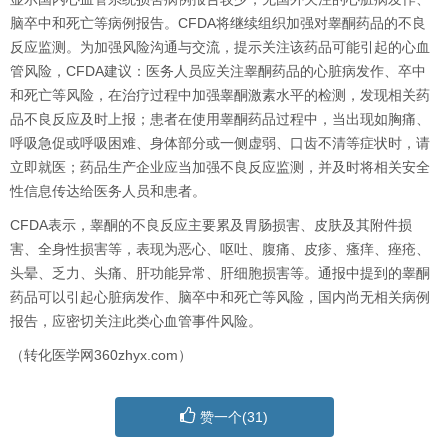
脑卒中和死亡等病例报告。
CFDA
将继续组织加强对睾酮药品的不良
反应监测。为加强风险沟通与交流，提示关注该药品可能引起的心血
管风险，
CFDA
建议：医务人员应关注睾酮药品的心脏病发作、卒中
和死亡等风险，在治疗过程中加强睾酮激素水平的检测，发现相关药
品不良反应及时上报；患者在使用睾酮药品过程中，当出现如胸痛、
呼吸急促或呼吸困难、身体部分或一侧虚弱、口齿不清等症状时，请
立即就医；药品生产企业应当加强不良反应监测，并及时将相关安全
性信息传达给医务人员和患者。
CFDA表示，睾酮的不良反应主要累及胃肠损害、皮肤及其附件损
害、全身性损害等，表现为恶心、呕吐、腹痛、皮疹、瘙痒、痤疮、
头晕、乏力、头痛、肝功能异常、肝细胞损害等。通报中提到的睾酮
药品可以引起心脏病发作、脑卒中和死亡等风险，国内尚无相关病例
报告，应密切关注此类心血管事件风险。
（转化医学网360zhyx.com）
赞一个(
31
)