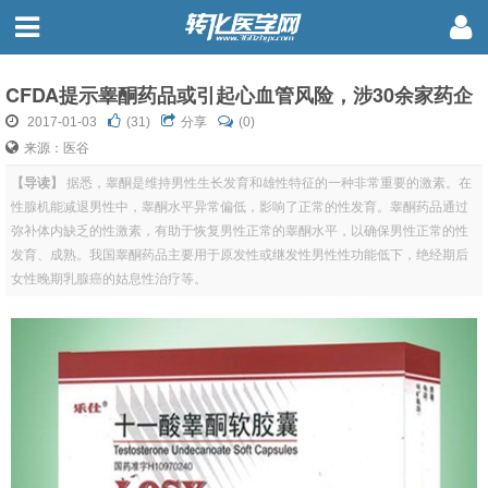
CFDA提示睾酮药品或引起心血管风险，涉30余家药企
2017-01-03
(
31
)
分享
(0)
来源：医谷
【导读】
据悉，睾酮是维持男性生长发育和雄性特征的一种非常重要的激素。在
性腺机能减退男性中，睾酮水平异常偏低，影响了正常的性发育。睾酮药品通过
弥补体内缺乏的性激素，有助于恢复男性正常的睾酮水平，以确保男性正常的性
发育、成熟。我国睾酮药品主要用于原发性或继发性男性性功能低下，绝经期后
女性晚期乳腺癌的姑息性治疗等。