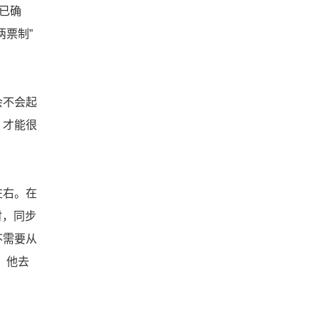
已确
票制”
会不会起
，才能很
左右。在
时，同步
不需要从
，他去