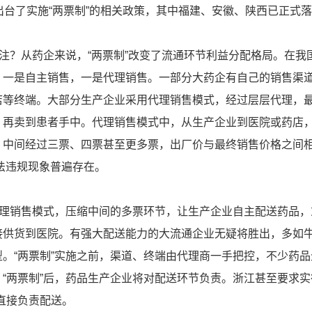
出台了实施“两票制”的相关政策，其中福建、安徽、陕西已正式
关注？从药企来说，“两票制”改变了流通环节利益分配格局。在我
，一是自主销售，一是代理销售。一部分大药企有自己的销售渠
店等终端。大部分生产企业采用代理销售模式，经过层层代理，
，再卖到患者手中。代理销售模式中，从生产企业到医院或药店
，中间经过三票、四票甚至更多票，出厂价与最终销售价格之间
违法违规现象普遍存在。
代理销售模式，压缩中间的多票环节，让生产企业自主配送药品，
接供货到医院。有强大配送能力的大流通企业无疑将胜出，多如
。“两票制”实施之前，渠道、终端由代理商一手把控，不少药品
“两票制”后，药品生产企业将对配送环节负责。浙江甚至要求实
直接负责配送。