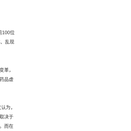
100位
散、乱现
变革，
药品虚
文认为，
取决于
。而在