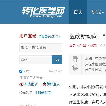
首页
研究
医改新动向：
用户登录
转化医学是什么？
首页
»
产业
»
政策
201
导
近期，中办国
入深水区和攻
读
疗卫生制度、
记住
忘记密码?
使用第三方登录
新浪登录
腾讯登录
近期，中办国办转发
没有账号?
注册新账号
入深水区和攻坚期，
疗卫生制度、实现人