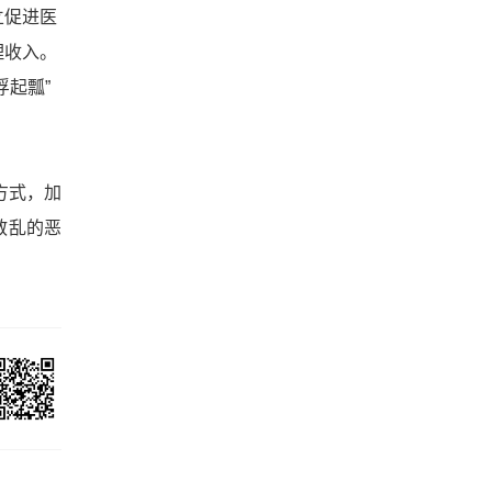
立促进医
理收入。
起瓢”
方式，加
散乱的恶