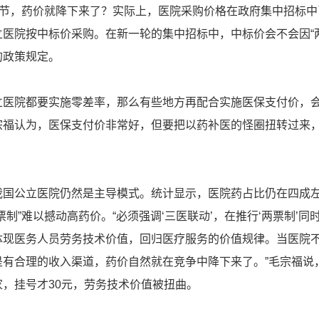
环节，药价就降下来了？实际上，医院采购价格在政府集中招标中
医院按中标价采购。在新一轮的集中招标中，中标价会不会因“两
的政策规定。
立医院都要实施零差率，那么有些地方再配合实施医保支付价，
宗福认为，医保支付价非常好，但要把以药补医的怪圈扭转过来
。
我国公立医院仍然是主导模式。统计显示，医院药占比仍在四成
票制”难以撼动高药价。“必须强调‘三医联动’，在推行‘两票制’同
体现医务人员劳务技术价值，回归医疗服务的价值规律。当医院
是有合理的收入渠道，药价自然就在竞争中降下来了。”毛宗福说
，挂号才30元，劳务技术价值被扭曲。