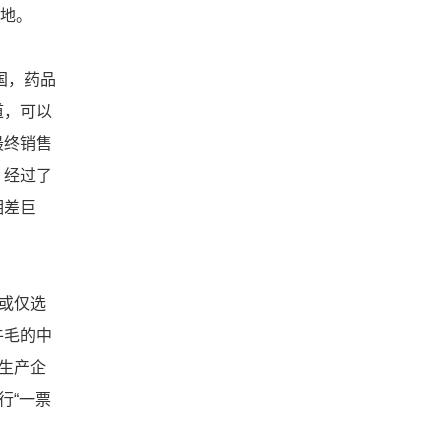
落地。
国，药品
道，可以
最终销售
，经过了
相差巨
或仅选
牛毛的中
生产企
行“一票