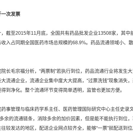
开一次发票
截至2015年11月底，全国共有药品批发企业13508家，其中前
收入占同期全国医药市场总规模的68.9%。药品流通领域小、
院长毛宗福分析，“两票制”若执行到位，药品流通行业将发生大
大流通企业，流通企业集中度大大提高，“过票洗钱”现象消失，
境得到净化。整个流通环节变得简单透明，监管也更加方便。
院药事管理与临床药学系主任、医药管理国际研究中心主任史录
短多余的流通链条，消除多余的加价因素，但是能不能执行到位，
往较发达的地区，配送企业网点较齐全，能够“一票”就配送到位