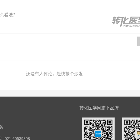
还没有人评论，赶快抢个沙发
转化医学网旗下品牌
务
话：
021-60539898