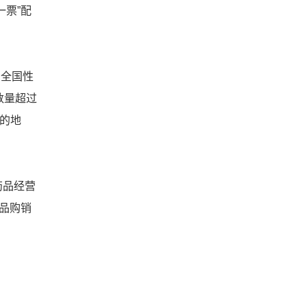
票”配
的全国性
数量超过
远的地
药品经营
品购销