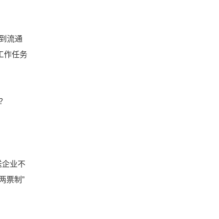
到流通
工作任务
？
送企业不
两票制”