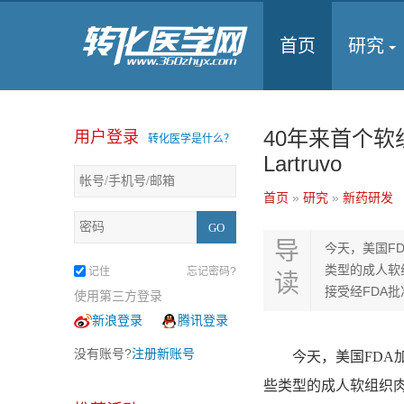
首页
研究
40年来首个
用户登录
转化医学是什么？
Lartruvo
首页
»
研究
»
新药研发
导
今天，美国FDA
类型的成人软
记住
忘记密码?
读
接受经FDA批
使用第三方登录
新浪登录
腾讯登录
没有账号?
注册新账号
今天，美国FDA加快批准了
些类型的成人软组织肉