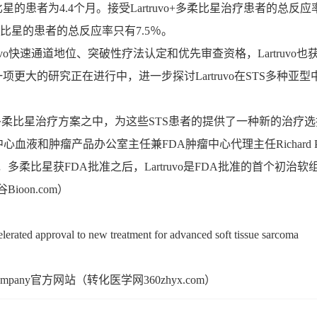
的患者为4.4个月。接受Lartruvo+多柔比星治疗患者的总反应
柔比星的患者的总反应率只有7.5％。
uvo快速通道地位、突破性疗法认定和优先审查资格，Lartruvo也
更大的研究正在进行中，进一步探讨Lartruvo在STS多种亚型
o到多柔比星治疗方案之中，为这些STS患者的提供了一种新的治疗选
血液和肿瘤产品办公室主任兼FDA肿瘤中心代理主任Richard Pa
，多柔比星获FDA批准之后，Lartruvo是FDA批准的首个初治软
ioon.com）
ated approval to new treatment for advanced soft tissue sarcoma
nd Company官方网站（转化医学网360zhyx.com）