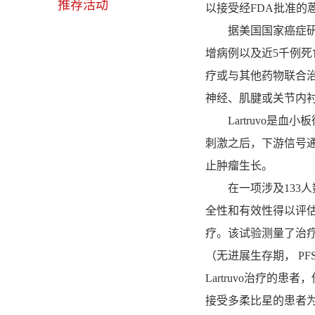
推荐活动
以接受经FDA批准的蒽
据美国国家癌症研究所（The
增病例以及近5千例死
疗或与其他药物联合治
神经、肌腱或关节内
Lartruvo是血小
刺激之后，下游信号通
止肿瘤生长。
在一项涉及133人数、
全性和有效性得以评估
疗。该试验测量了治
（无进展生存期， P
Lartruvo治疗的
接受多柔比星的患者为1