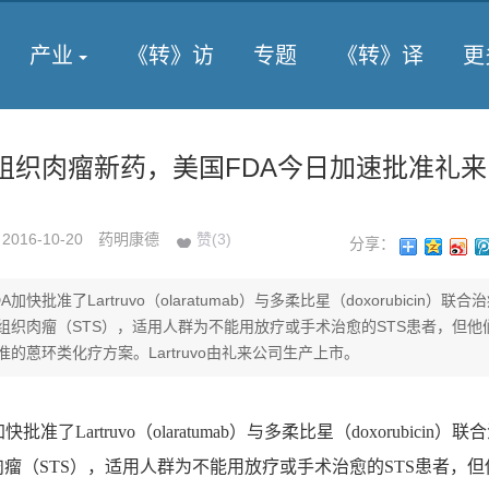
产业
《转》访
专题
《转》译
更
软组织肉瘤新药，美国FDA今日加速批准礼来
2016-10-20
药明康德
赞(
3
)
分享：
加快批准了Lartruvo（olaratumab）与多柔比星（doxorubicin）联合
组织肉瘤（STS），适用人群为不能用放疗或手术治愈的STS患者，但他
准的蒽环类化疗方案。Lartruvo由礼来公司生产上市。
Lartruvo（olaratumab）与多柔比星（doxorubicin）联
瘤（STS），适用人群为不能用放疗或手术治愈的STS患者，但