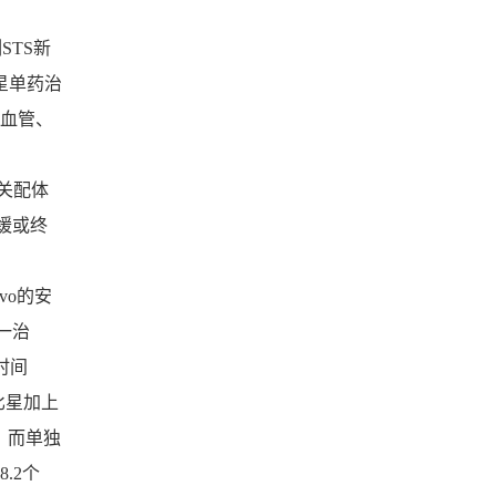
例STS新
星单药治
、血管、
相关配体
缓或终
vo的安
一治
时间
比星加上
月，而单独
.2个