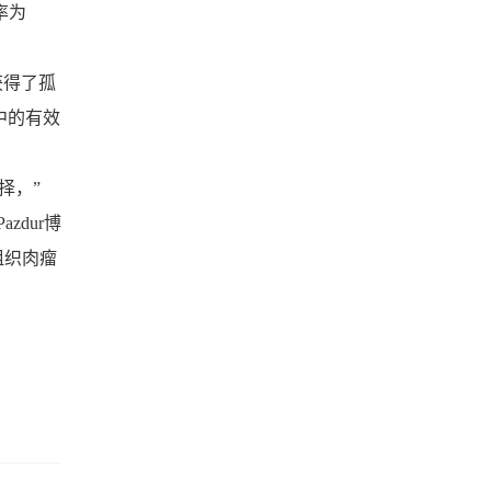
率为
获得了孤
中的有效
择，”
zdur博
组织肉瘤