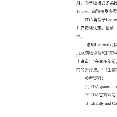
月，而单独接受多柔比星
18.2％，单独接受多
FDA曾授予Lartr
儿药资格认定。目前一项
性。
“增加Lartruv
FDA药物评价和研究中心
士说道：“在40多年前
的的新疗法。”（生物谷B
参考资料：
[1] FDA grants acceler
[2] FDA官方网站
[3] Eli Lilly a