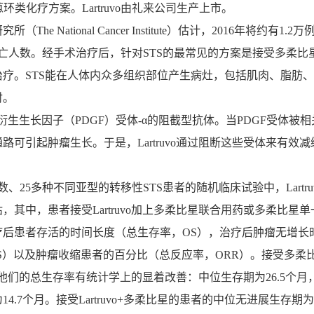
环类化疗方案。Lartruvo由礼来公司生产上市。
 National Cancer Institute）估计，2016年将约有1.2万
亡人数。经手术治疗后，针对STS的最常见的方案是接受多柔比
疗。STS能在人体内众多组织部位产生病灶，包括肌肉、脂肪
衬。
板衍生生长因子（PDGF）受体-α的阻截型抗体。当PDGF受体被
路可引起肿瘤生长。于是，Lartruvo通过阻断这些受体来有效减
25多种不同亚型的转移性STS患者的随机临床试验中，Lartru
，其中，患者接受Lartruvo加上多柔比星联合用药或多柔比星单
疗后患者存活的时间长度（总生存率，OS），治疗后肿瘤无增长
FS）以及肿瘤收缩患者的百分比（总反应率，ORR）。接受多柔
患者，他们的总生存率有统计学上的显着改善：中位生存期为26.5个
4.7个月。接受Lartruvo+多柔比星的患者的中位无进展生存期为8