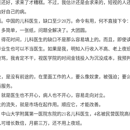
来还好，求来了才糟糕。不过，我估计还是会求来的，短视的人
治好自己的病。
中国的儿科医生，缺口至少20万。命令有用，何不直接下令
！多简单，一张纸，问题全解决了。大团圆。
花时间，儿科医生的缺口不是那么容易填上的。而且，即使
毕业生也可以不当医生。如果是我，明知入行收入不高、老上夜
被骂，我肯定不干，视医学院的时间金钱投入为沉没成本，我预
是没有前途的，在里面工作的人，要么像奴隶，被强迫；要
质服务。
是医生也不开心，病人也不开心，容易走向对立。
流失，就是市场在起作用。顺应它，才能改善。
山大学附属第一医院东院的21名儿科医生，4名被民营医院高
入可增长数倍，月薪三万，还不用上夜班。