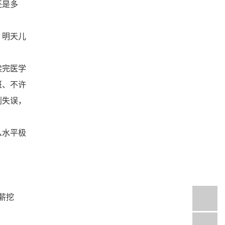
还是多
：明天儿
读完医学
班、不许
判失误，
么水平极
薪挖