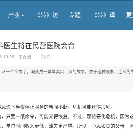
产业
《转》访
专题
《转》译
更
科医生将在民营医院会合
6-10-18
丁香园
赞(
7
)
”，从一个个数字，演变成一幕幕真实上演的故事。关于这种现象，连岳先
诊下半夜停止服务的新闻不断。危机可能还得加剧。
只要一纸命令，可能又得恢复。不过，那将恶化危机，因为
大，单位时间收入更低，流失更严重。所以，心急如焚的父母，